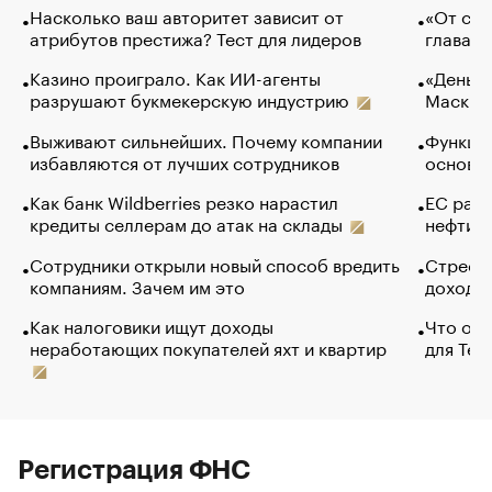
Насколько ваш авторитет зависит от
«От спо
атрибутов престижа? Тест для лидеров
глава к
Казино проиграло. Как ИИ-агенты
«Деньги
разрушают букмекерскую индустрию
Маск в 
Выживают сильнейших. Почему компании
Функции
избавляются от лучших сотрудников
основ э
Как банк Wildberries резко нарастил
ЕС раз
кредиты селлерам до атак на склады
нефти —
Сотрудники открыли новый способ вредить
Стресс 
компаниям. Зачем им это
доходов
Как налоговики ищут доходы
Что обв
неработающих покупателей яхт и квартир
для Tel
Регистрация ФНС