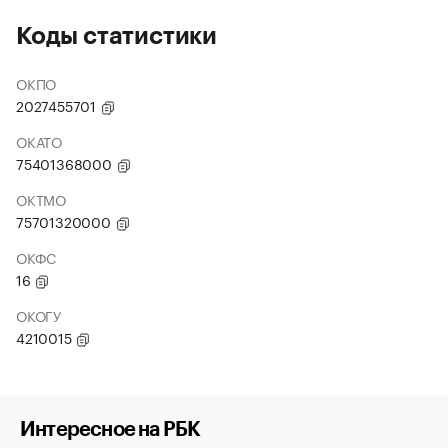
Коды статистики
ОКПО
2027455701
ОКАТО
75401368000
ОКТМО
75701320000
ОКФС
16
ОКОГУ
4210015
Интересное на РБК