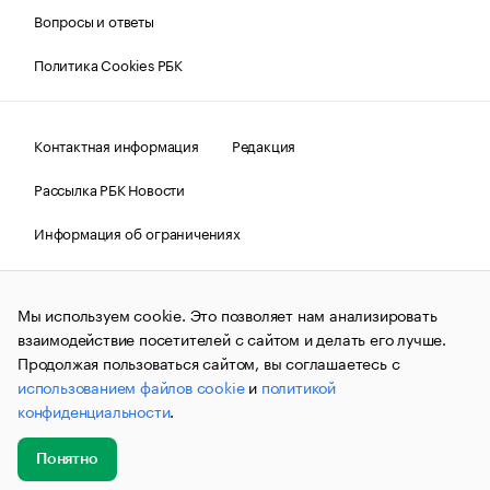
Вопросы и ответы
Политика Cookies РБК
Контактная информация
Редакция
Рассылка РБК Новости
Информация об ограничениях
Правовая информация
О соблюдении авторских прав
Мы используем cookie. Это позволяет нам анализировать
© АО «РОСБИЗНЕСКОНСАЛТИНГ»,
1995–2026.
Сообщения
и материалы информационного агентства «РБК»
взаимодействие посетителей с сайтом и делать его лучше.
(зарегистрировано Федеральной службой по надзору в сфере
Продолжая пользоваться сайтом, вы соглашаетесь с
связи, информационных технологий и массовых
использованием файлов cookie
и
политикой
коммуникаций (Роскомнадзор) 09.12.2015 за номером ИА
№ФС77-63848) сопровождаются пометкой «РБК». Отдельные
конфиденциальности
.
публикации могут содержать информацию,
не предназначенную для пользователей
до 18 лет.
companycardsfeedback@rbc.ru
Понятно
Добавить