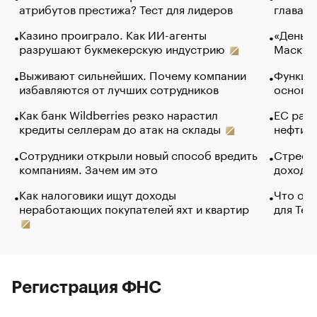
атрибутов престижа? Тест для лидеров
глава к
Казино проиграло. Как ИИ-агенты
«Деньги
разрушают букмекерскую индустрию
Маск в 
Выживают сильнейших. Почему компании
Функции
избавляются от лучших сотрудников
основ э
Как банк Wildberries резко нарастил
ЕС раз
кредиты селлерам до атак на склады
нефти —
Сотрудники открыли новый способ вредить
Стресс 
компаниям. Зачем им это
доходов
Как налоговики ищут доходы
Что обв
неработающих покупателей яхт и квартир
для Tel
Регистрация ФНС