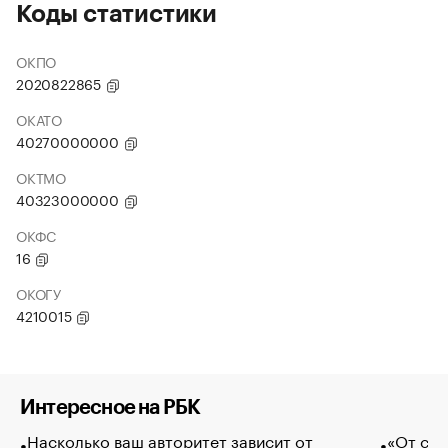
Коды статистики
ОКПО
2020822865
ОКАТО
40270000000
ОКТМО
40323000000
ОКФС
16
ОКОГУ
4210015
Интересное на РБК
Насколько ваш авторитет зависит от
«От спо