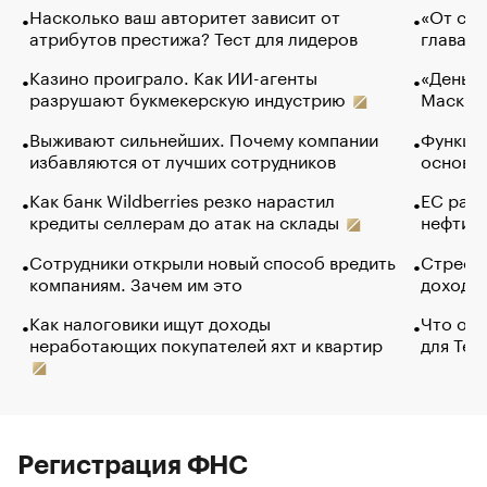
Насколько ваш авторитет зависит от
«От спо
атрибутов престижа? Тест для лидеров
глава к
Казино проиграло. Как ИИ-агенты
«Деньги
разрушают букмекерскую индустрию
Маск в 
Выживают сильнейших. Почему компании
Функции
избавляются от лучших сотрудников
основ э
Как банк Wildberries резко нарастил
ЕС раз
кредиты селлерам до атак на склады
нефти —
Сотрудники открыли новый способ вредить
Стресс 
компаниям. Зачем им это
доходов
Как налоговики ищут доходы
Что обв
неработающих покупателей яхт и квартир
для Tel
Регистрация ФНС