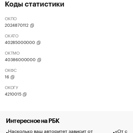
Коды статистики
ОКПО
2024870112
ОКАТО
40285000000
ОКТМО
40386000000
ОКФС
16
ОКОГУ
4210015
Интересное на РБК
Насколько ваш авторитет зависит от
«От спо