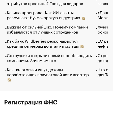
атрибутов престижа? Тест для лидеров
глава к
Казино проиграло. Как ИИ-агенты
«Деньги
разрушают букмекерскую индустрию
Маск в 
Выживают сильнейших. Почему компании
Функции
избавляются от лучших сотрудников
основ э
Как банк Wildberries резко нарастил
ЕС раз
кредиты селлерам до атак на склады
нефти —
Сотрудники открыли новый способ вредить
Стресс 
компаниям. Зачем им это
доходов
Как налоговики ищут доходы
Что обв
неработающих покупателей яхт и квартир
для Tel
Регистрация ФНС