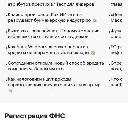
атрибутов престижа? Тест для лидеров
глава к
Казино проиграло. Как ИИ-агенты
«Деньги
разрушают букмекерскую индустрию
Маск в 
Выживают сильнейших. Почему компании
Функции
избавляются от лучших сотрудников
основ э
Как банк Wildberries резко нарастил
ЕС раз
кредиты селлерам до атак на склады
нефти —
Сотрудники открыли новый способ вредить
Стресс 
компаниям. Зачем им это
доходов
Как налоговики ищут доходы
Что обв
неработающих покупателей яхт и квартир
для Tel
Регистрация ФНС