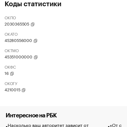
Коды статистики
ОКПО
2030365505
ОКАТО
45280556000
ОКТМО
45351000000
ОКФС
16
ОКОГУ
4210015
Интересное на РБК
Насколько ваш авторитет зависит от
«От спо