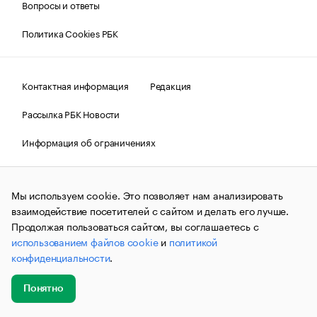
Вопросы и ответы
Политика Cookies РБК
Контактная информация
Редакция
Рассылка РБК Новости
Информация об ограничениях
Правовая информация
О соблюдении авторских прав
Мы используем cookie. Это позволяет нам анализировать
© АО «РОСБИЗНЕСКОНСАЛТИНГ»,
1995–2026.
Сообщения
и материалы информационного агентства «РБК»
взаимодействие посетителей с сайтом и делать его лучше.
(зарегистрировано Федеральной службой по надзору в сфере
Продолжая пользоваться сайтом, вы соглашаетесь с
связи, информационных технологий и массовых
использованием файлов cookie
и
политикой
коммуникаций (Роскомнадзор) 09.12.2015 за номером ИА
№ФС77-63848) сопровождаются пометкой «РБК». Отдельные
конфиденциальности
.
публикации могут содержать информацию,
не предназначенную для пользователей
до 18 лет.
companycardsfeedback@rbc.ru
Понятно
Добавить
Главное
Эксперты
Кейсы
Мероприятия
новость