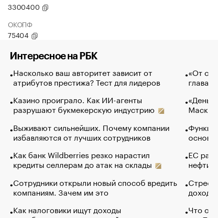
3300400
ОКОПФ
75404
Интересное на РБК
Насколько ваш авторитет зависит от
«От спо
атрибутов престижа? Тест для лидеров
глава к
Казино проиграло. Как ИИ-агенты
«Деньги
разрушают букмекерскую индустрию
Маск в 
Выживают сильнейших. Почему компании
Функции
избавляются от лучших сотрудников
основ э
Как банк Wildberries резко нарастил
ЕС раз
кредиты селлерам до атак на склады
нефти —
Сотрудники открыли новый способ вредить
Стресс 
компаниям. Зачем им это
доходов
Как налоговики ищут доходы
Что обв