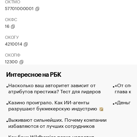
ОКТМО
57701000001
ОКФС
16
ОКОГУ
4210014
ОКОПФ
12300
Интересное на РБК
Насколько ваш авторитет зависит от
«От спор
атрибутов престижа? Тест для лидеров
глава ко
Казино проиграло. Как ИИ-агенты
«Деньги б
разрушают букмекерскую индустрию
Выживают сильнейших. Почему компании
избавляются от лучших сотрудников
Как банк Wildberries резко нарастил