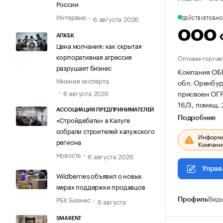
России
Интервью
6 августа 2026
ДЕЙСТВУЕТ
ОБНОВ
ООО 
АПКБК
Цена молчания: как скрытая
корпоративная агрессия
Оптовая торгов
разрушает бизнес
Компания ОБ
Мнение эксперта
обл. Оренбург
присвоен ОГ
6 августа 2026
16/3, помещ. 
АССОЦИАЦИЯ ПРЕДПРИНИМАТЕЛЕЙ
Подробнее
«Стройдебаты» в Калуге
собрали строителей калужского
Информац
региона
Компания
Новость
6 августа 2026
Управ
Wildberries объявил о новых
мерах поддержки продавцов
РБК Бизнес
6 августа
Профиль
Виды
SMARENT