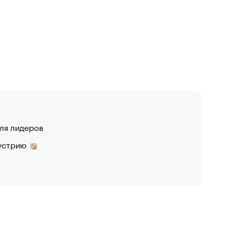
для лидеров
дустрию