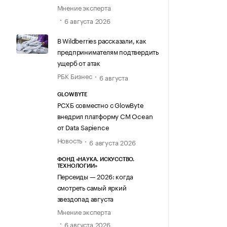
Мнение эксперта
6 августа 2026
В Wildberries рассказали, как
предпринимателям подтвердить
ущерб от атак
РБК Бизнес
6 августа
GLOWBYTE
РСХБ совместно с GlowByte
внедрил платформу CM Ocean
от Data Sapience
Новость
6 августа 2026
ФОНД «НАУКА. ИСКУССТВО.
ТЕХНОЛОГИИ»
Персеиды — 2026: когда
смотреть самый яркий
звездопад августа
Мнение эксперта
6 августа 2026