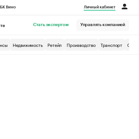
БК Вино
Личный кабинет
Город
Стать экспертом
Управлять компанией
кте
нсы
Недвижимость
Ретейл
Производство
Транспорт
Образ