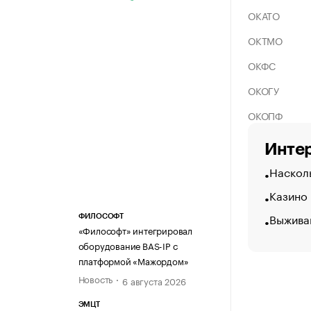
ОКАТО
ОКТМО
ОКФС
ОКОГУ
ОКОПФ
Интер
Насколь
Казино
Выжива
ФИЛОСОФТ
«Философт» интегрировал
оборудование BAS-IP с
платформой «Мажордом»
Новость
6 августа 2026
ЭМЦТ