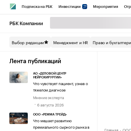
Подписка на РБК
Инвестиции
Мероприятия
Отр
Спорт
Школа управления РБК
РБК Образование
РБ
РБК Компании
Стиль
Крипто
РБК Бизнес-среда
Дискуссионный кл
Выбор редакции
Менеджмент и HR
Право и бухгалтер
Спецпроекты СПб
Конференции СПб
Спецпроекты
Технологии и медиа
Финансы
Рынок наличной валют
Лента публикаций
АО «ДЕЛОВОЙ ЦЕНТР
НЕЙРОХИРУРГИИ»
Что чувствует пациент, узнав о
тяжелом диагнозе
Мнение эксперта
6 августа 2026
ООО «РЕММА ТРЕЙД»
Что мешает развитию
премиального сырного рынка в
Главная
ООО