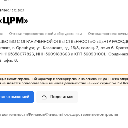
ЛЕНО, 16.12.2024
«ЦРМ»
ля
Оптовая торговля техникой и оборудованием
Оптовая торговля комп
ЩЕСТВО С ОГРАНИЧЕННОЙ ОТВЕТСТВЕННОСТЬЮ «ЦЕНТР РАСХОДНЫХ М
ская, г. Оренбург, ул. Казанская, зд. 16/3, помещ. 2, офис 6.
Кратк
РН 1165658077826, ИНН 5609183663 и КПП 560901001.
Юридически
2, офис 6.
ия носит справочный характер и сгенерирована на основании данных из откр
 не является пользователем и не имеет деловых отношений с сервисом РБК Ко
Поделиться
лять компанией
 деятельности
Финансы
Филиалы
Государственные контракты