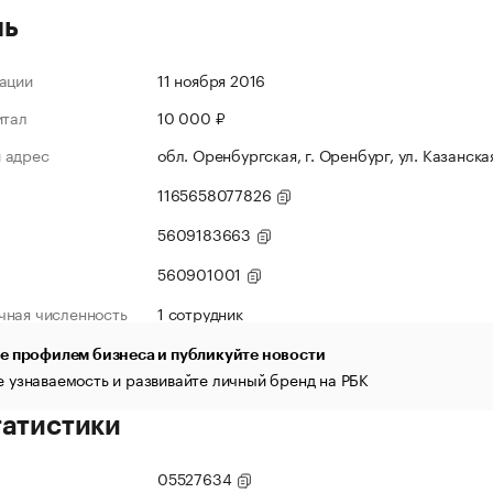
ль
ации
11 ноября 2016
итал
10 000 ₽
 адрес
обл. Оренбургская, г. Оренбург, ул. Казанская
1165658077826
5609183663
560901001
чная численность
1 сотрудник
е профилем бизнеса и публикуйте новости
 узнаваемость и развивайте личный бренд на РБК
татистики
05527634