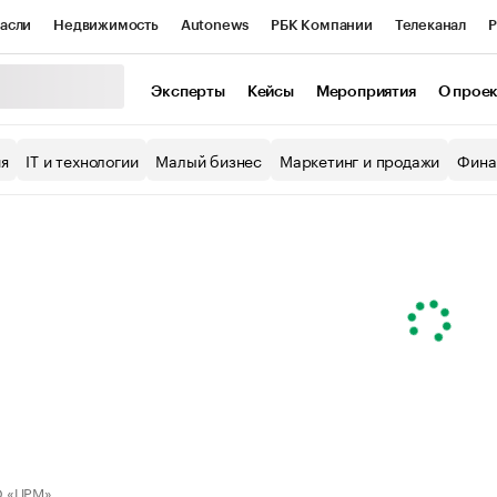
асли
Недвижимость
Autonews
РБК Компании
Телеканал
Р
К Курсы
РБК Life
Тренды
Визионеры
Национальные проекты
Эксперты
Кейсы
Мероприятия
О прое
уб
Исследования
Кредитные рейтинги
Франшизы
Газета
ия
IT и технологии
Малый бизнес
Маркетинг и продажи
Фина
Проверка контрагентов
Политика
Экономика
Бизнес
ы
 «ЦРМ»