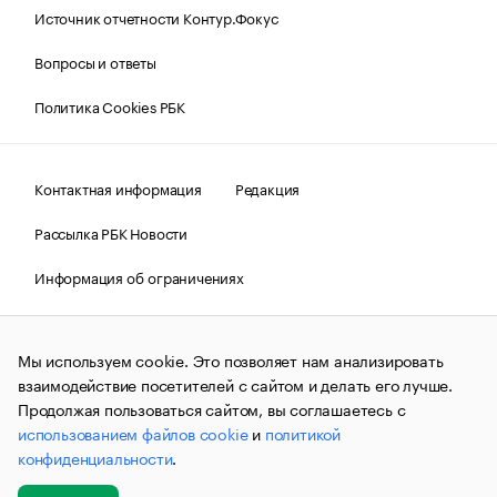
Источник отчетности Контур.Фокус
Вопросы и ответы
Политика Cookies РБК
Контактная информация
Редакция
Рассылка РБК Новости
Информация об ограничениях
Правовая информация
О соблюдении авторских прав
Мы используем cookie. Это позволяет нам анализировать
© АО «РОСБИЗНЕСКОНСАЛТИНГ»,
1995–2026.
Сообщения
и материалы информационного агентства «РБК»
взаимодействие посетителей с сайтом и делать его лучше.
(зарегистрировано Федеральной службой по надзору в сфере
Продолжая пользоваться сайтом, вы соглашаетесь с
связи, информационных технологий и массовых
использованием файлов cookie
и
политикой
коммуникаций (Роскомнадзор) 09.12.2015 за номером ИА
№ФС77-63848) сопровождаются пометкой «РБК». Отдельные
конфиденциальности
.
публикации могут содержать информацию,
не предназначенную для пользователей