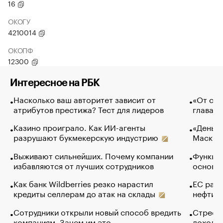
16
ОКОГУ
4210014
ОКОПФ
12300
Интересное на РБК
Насколько ваш авторитет зависит от
«От спо
атрибутов престижа? Тест для лидеров
глава к
Казино проиграло. Как ИИ-агенты
«Деньги
разрушают букмекерскую индустрию
Маск в 
Выживают сильнейших. Почему компании
Функции
избавляются от лучших сотрудников
основ э
Как банк Wildberries резко нарастил
ЕС раз
кредиты селлерам до атак на склады
нефти —
Сотрудники открыли новый способ вредить
Стресс 
компаниям. Зачем им это
доходов