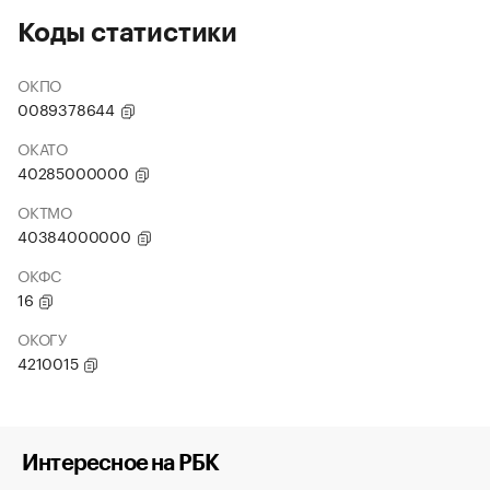
Коды статистики
ОКПО
0089378644
ОКАТО
40285000000
ОКТМО
40384000000
ОКФС
16
ОКОГУ
4210015
Интересное на РБК