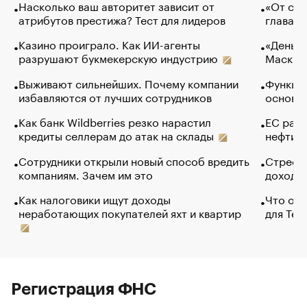
Насколько ваш авторитет зависит от
«От спо
атрибутов престижа? Тест для лидеров
глава к
Казино проиграло. Как ИИ-агенты
«Деньги
разрушают букмекерскую индустрию
Маск в 
Выживают сильнейших. Почему компании
Функции
избавляются от лучших сотрудников
основ э
Как банк Wildberries резко нарастил
ЕС раз
кредиты селлерам до атак на склады
нефти —
Сотрудники открыли новый способ вредить
Стресс 
компаниям. Зачем им это
доходов
Как налоговики ищут доходы
Что обв
неработающих покупателей яхт и квартир
для Tel
Регистрация ФНС