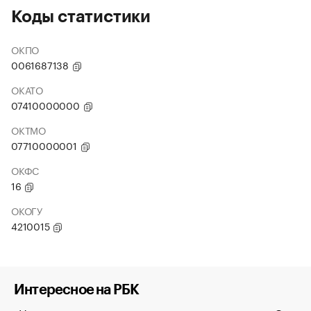
Коды статистики
ОКПО
0061687138
ОКАТО
07410000000
ОКТМО
07710000001
ОКФС
16
ОКОГУ
4210015
Интересное на РБК