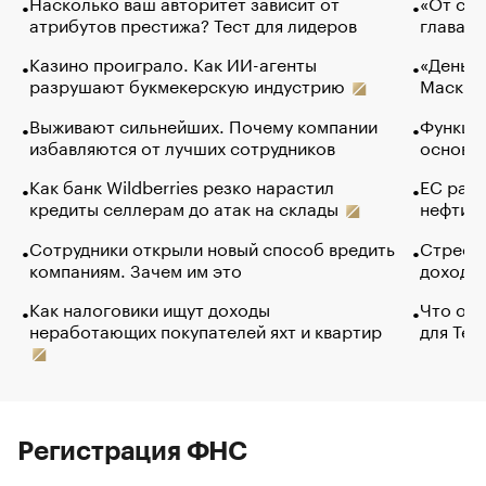
Насколько ваш авторитет зависит от
«От спо
атрибутов престижа? Тест для лидеров
глава к
Казино проиграло. Как ИИ-агенты
«Деньги
разрушают букмекерскую индустрию
Маск в 
Выживают сильнейших. Почему компании
Функции
избавляются от лучших сотрудников
основ э
Как банк Wildberries резко нарастил
ЕС раз
кредиты селлерам до атак на склады
нефти —
Сотрудники открыли новый способ вредить
Стресс 
компаниям. Зачем им это
доходов
Как налоговики ищут доходы
Что обв
неработающих покупателей яхт и квартир
для Tel
Регистрация ФНС