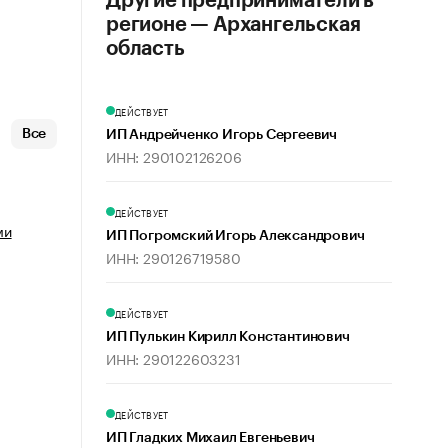
Другие предприниматели в
регионе — Архангельская
область
ДЕЙСТВУЕТ
Все
ИП Андрейченко Игорь Сергеевич
ИНН: 290102126206
ДЕЙСТВУЕТ
ми
ИП Погромский Игорь Александрович
ИНН: 290126719580
ДЕЙСТВУЕТ
ИП Пулькин Кирилл Константинович
ИНН: 290122603231
ДЕЙСТВУЕТ
ИП Гладких Михаил Евгеньевич