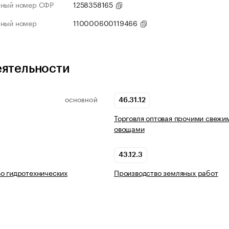
нный номер СФР
1258358165
нный номер
110000600119466
еятельности
46.31.12
ОСНОВНОЙ
Торговля оптовая прочими свежи
овощами
43.12.3
о гидротехнических
Производство земляных работ