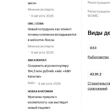
Регистрацио
закон
Мнение эксперта
Регистрацио
ФОМС
6 августа 2026
OWL | СОВА
Новый сотрудник как клиент:
Виды д
почему компании вкладываются
в welcome-боксы
Мнение эксперта
03.1
6 августа 2026
Рыболовство
АВИ КЭПИТАЛ
Сохранить агроэкспортеру
194,5 млн рублей: кейс «АВИ
42.91.2
Кэпитал»
Кейс
Строительств
6 августа 2026
сооружений
НОВАЯ АНАТОМИЯ
Мужчины пришли к
косметологу: как выглядит
новый пациент