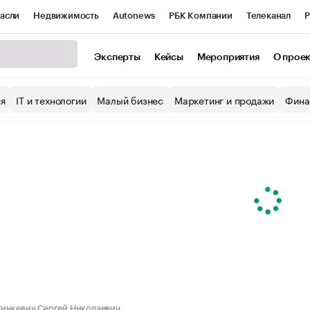
асли
Недвижимость
Autonews
РБК Компании
Телеканал
Р
К Курсы
РБК Life
Тренды
Визионеры
Национальные проекты
Эксперты
Кейсы
Мероприятия
О прое
уб
Исследования
Кредитные рейтинги
Франшизы
Газета
ия
IT и технологии
Малый бизнес
Маркетинг и продажи
Фина
Проверка контрагентов
Политика
Экономика
Бизнес
ы
инкевич Сергей Николаевич