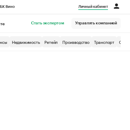
БК Вино
Личный кабинет
Город
Стать экспертом
Управлять компанией
кте
нсы
Недвижимость
Ретейл
Производство
Транспорт
Образ