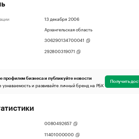
ль
ации
13 декабря 2006
Архангельская область
306290134700041
292800319071
е профилем бизнеса и публикуйте новости
Получить дос
 узнаваемость и развивайте личный бренд на РБК
татистики
0080492657
11401000000