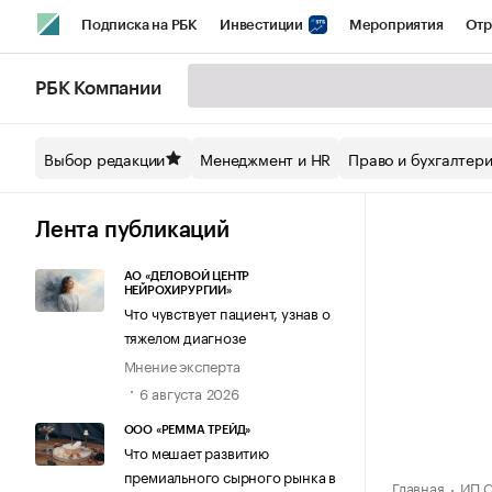
Подписка на РБК
Инвестиции
Мероприятия
Отр
Спорт
Школа управления РБК
РБК Образование
РБ
РБК Компании
Стиль
Крипто
РБК Бизнес-среда
Дискуссионный кл
Выбор редакции
Менеджмент и HR
Право и бухгалтер
Спецпроекты СПб
Конференции СПб
Спецпроекты
Технологии и медиа
Финансы
Рынок наличной валют
Лента публикаций
АО «ДЕЛОВОЙ ЦЕНТР
НЕЙРОХИРУРГИИ»
Что чувствует пациент, узнав о
тяжелом диагнозе
Мнение эксперта
6 августа 2026
ООО «РЕММА ТРЕЙД»
Что мешает развитию
премиального сырного рынка в
Главная
ИП С