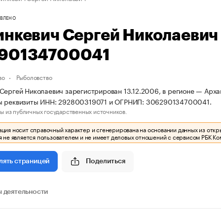
ВЛЕНО
инкевич Сергей Николаеви
90134700041
во
Рыболовство
Сергей Николаевич зарегистрирован 13.12.2006, в регионе — Архан
ы реквизиты ИНН: 292800319071 и ОГРНИП: 306290134700041.
ы из публичных государственных источников.
ия носит справочный характер и сгенерирована на основании данных из откр
 не является пользователем и не имеет деловых отношений с сервисом РБК Ко
Поделиться
лять страницей
 деятельности