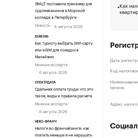
ЭМЦТ поставила тренажер для
Как нал
судомехаников в Морской
кварти
колледж в Петербурге
Новость
6 августа 2026
ESIM365
Как туристу выбрать SIM-карту
Регист
или eSIM для поездки в
Малайзию
Дата регистр
Мнение эксперта
Код налогово
6 августа 2026
Наименование
СПЕКТРДАТА
органа
Сдельная оплата труда: что это
такое, виды и правила расчета
Мнение эксперта
Адрес налого
6 августа 2026
НЕКО-ФРАНЧ
Социал
Налоги во франчайзинге: как
платить меньше и не нарушать