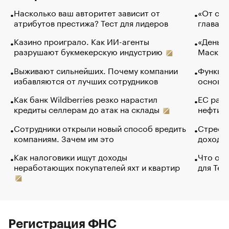
Насколько ваш авторитет зависит от
«От спо
атрибутов престижа? Тест для лидеров
глава к
Казино проиграло. Как ИИ-агенты
«Деньги
разрушают букмекерскую индустрию
Маск в 
Выживают сильнейших. Почему компании
Функции
избавляются от лучших сотрудников
основ э
Как банк Wildberries резко нарастил
ЕС раз
кредиты селлерам до атак на склады
нефти —
Сотрудники открыли новый способ вредить
Стресс 
компаниям. Зачем им это
доходов
Как налоговики ищут доходы
Что обв
неработающих покупателей яхт и квартир
для Tel
Регистрация ФНС