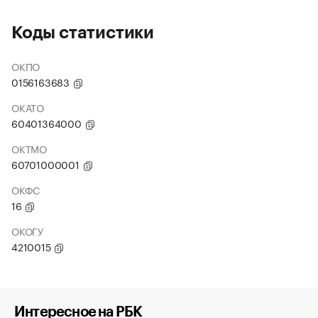
Коды статистики
ОКПО
0156163683
ОКАТО
60401364000
ОКТМО
60701000001
ОКФС
16
ОКОГУ
4210015
Интересное на РБК