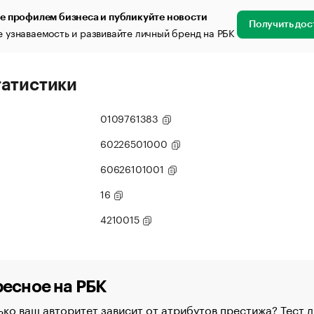
е профилем бизнеса и публикуйте новости
Получить дос
 узнаваемость и развивайте личный бренд на РБК
татистики
0109761383
60226501000
60626101001
16
4210015
есное на РБК
ко ваш авторитет зависит от атрибутов престижа? Тест д