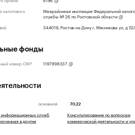
го органа
6196
 налогового
Межрайонная инспекция Федеральной налог
службы № 26 по Ростовской области
вой
344019, Ростов-на-Дону г, Мясникова ул, д 52
ьные фонды
нный номер СФР
1197998337
еятельности
70.22
ОСНОВНОЙ
ь информационных служб
Консультирование по вопросам
ключенная в другие
коммерческой деятельности и уп