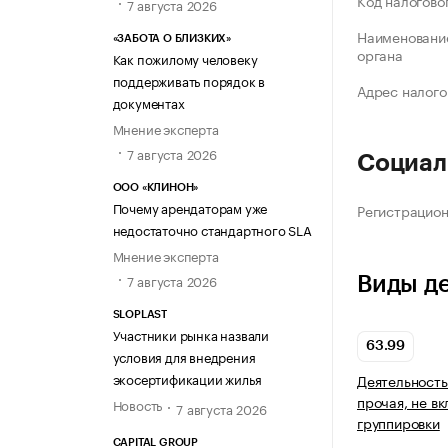
Код налогово
7 августа 2026
Наименование
«ЗАБОТА О БЛИЗКИХ»
органа
Как пожилому человеку
поддерживать порядок в
Адрес налого
документах
Мнение эксперта
7 августа 2026
Социал
ООО «КЛИНОН»
Почему арендаторам уже
Регистрацио
недостаточно стандартного SLA
Мнение эксперта
7 августа 2026
Виды д
SLOPLAST
Участники рынка назвали
63.99
условия для внедрения
экосертификации жилья
Деятельност
прочая, не в
Новость
7 августа 2026
группировки
CAPITAL GROUP