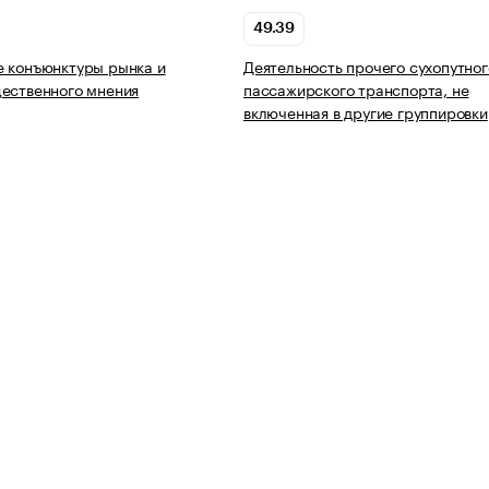
49.39
 конъюнктуры рынка и
Деятельность прочего сухопутног
ественного мнения
пассажирского транспорта, не
включенная в другие группировки