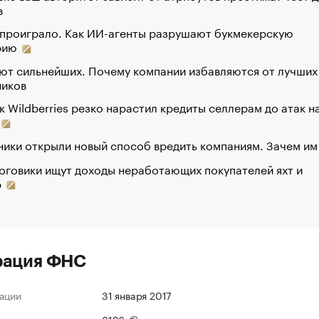
в
 проиграло. Как ИИ-агенты разрушают букмекерскую
рию
ют сильнейших. Почему компании избавляются от лучших
ников
к Wildberries резко нарастил кредиты селлерам до атак н
ики открыли новый способ вредить компаниям. Зачем им
оговики ищут доходы неработающих покупателей яхт и
р
рация ФНС
ации
31 января 2017