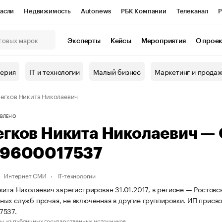
асли
Недвижимость
Autonews
РБК Компании
Телеканал
Р
К Курсы
РБК Life
Тренды
Визионеры
Национальные проекты
Эксперты
Кейсы
Мероприятия
О прое
онный клуб
Исследования
Кредитные рейтинги
Франшизы
Г
терия
IT и технологии
Малый бизнес
Маркетинг и прода
Проверка контрагентов
Политика
Экономика
Бизнес
егков Никита Николаевич
ы
ВЛЕНО
егков Никита Николаевич —
19600017537
Интернет СМИ
IT-технологии
кита Николаевич зарегистрирован 31.01.2017, в регионе — Ростовс
ых служб прочая, не включенная в другие группировки. ИП прис
7537.
ы из публичных государственных источников.