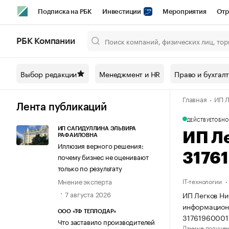
Подписка на РБК
Инвестиции
Мероприятия
Отр
Спорт
Школа управления РБК
РБК Образование
РБ
РБК Компании
Город
Стиль
Крипто
РБК Бизнес-среда
Дискусси
Выбор редакции
Менеджмент и HR
Право и бухгал
Спецпроекты СПб
Конференции СПб
Спецпроекты
Главная
ИП Л
Технологии и медиа
Финансы
Рынок наличной валют
Лента публикаций
ДЕЙСТВУЕТ
ОБНО
ИП САГИДУЛЛИНА ЭЛЬВИРА
ИП Л
РАФАИЛОВНА
Иллюзия верного решения:
3176
почему бизнес не оценивают
только по результату
Мнение эксперта
IT-технологии
7 августа 2026
ИП Легков Ни
информационн
ООО «ТФ ТЕПЛОДАР»
31761960001
Что заставило производителей
Данные получен