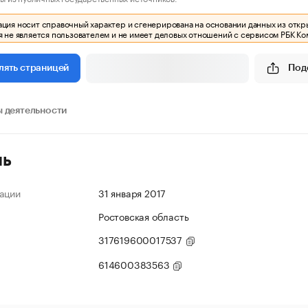
ия носит справочный характер и сгенерирована на основании данных из откр
 не является пользователем и не имеет деловых отношений с сервисом РБК Ко
Под
лять страницей
 деятельности
ль
ации
31 января 2017
Ростовская область
317619600017537
614600383563