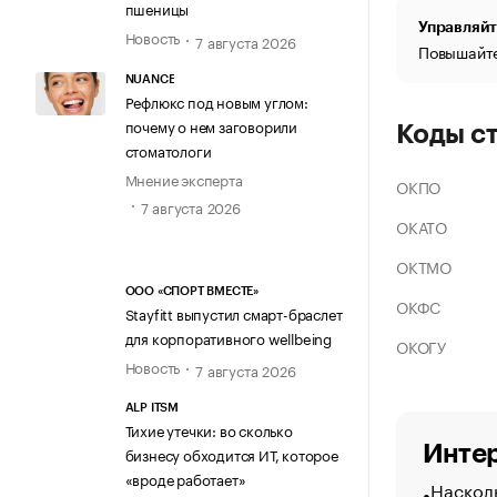
пшеницы
Управляйт
Новость
7 августа 2026
Повышайте
NUANCE
Рефлюкс под новым углом:
почему о нем заговорили
Коды с
стоматологи
Мнение эксперта
ОКПО
7 августа 2026
ОКАТО
ОКТМО
ООО «СПОРТ ВМЕСТЕ»
ОКФС
Stayfitt выпустил смарт-браслет
для корпоративного wellbeing
ОКОГУ
Новость
7 августа 2026
ALP ITSM
Тихие утечки: во сколько
Интер
бизнесу обходится ИТ, которое
«вроде работает»
Насколь