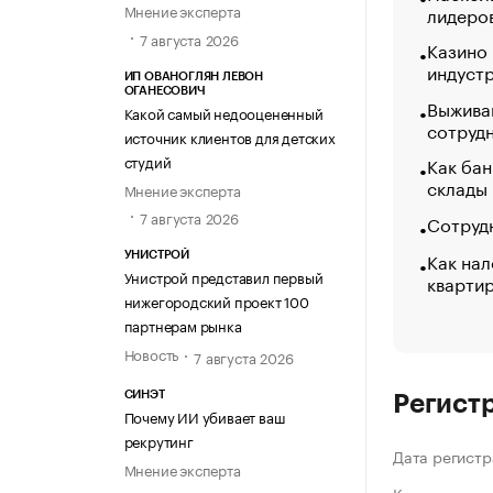
Мнение эксперта
лидеро
7 августа 2026
Казино
индуст
ИП ОВАНОГЛЯН ЛЕВОН
ОГАНЕСОВИЧ
Выжива
Какой самый недооцененный
сотруд
источник клиентов для детских
студий
Как бан
склады
Мнение эксперта
7 августа 2026
Сотрудн
Как нал
УНИСТРОЙ
Унистрой представил первый
кварти
нижегородский проект 100
партнерам рынка
Новость
7 августа 2026
СИНЭТ
Регист
Почему ИИ убивает ваш
рекрутинг
Дата регистр
Мнение эксперта