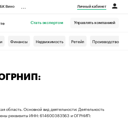
...
БК Вино
Личный кабинет
Стать экспертом
Управлять компанией
кте
азета
жи
Финансы
Недвижимость
Ретейл
Производство
 ОГРНИП:
кая область. Основной вид деятельности: Деятельность
воены реквизиты ИНН: 614600383563 и ОГРНИП: