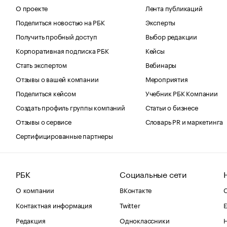
О проекте
Лента публикаций
Поделиться новостью на РБК
Эксперты
Получить пробный доступ
Выбор редакции
Корпоративная подписка РБК
Кейсы
Стать экспертом
Вебинары
Отзывы о вашей компании
Мероприятия
Поделиться кейсом
Учебник РБК Компании
Создать профиль группы компаний
Статьи о бизнесе
Отзывы о сервисе
Словарь PR и маркетинга
Сертифицированные партнеры
РБК
Социальные сети
О компании
ВКонтакте
С
Контактная информация
Twitter
Е
Редакция
Одноклассники