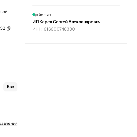
овой
ДЕЙСТВУЕТ
ИП Карев Сергей Александрович
/32
ИНН: 616600746330
Все
равления