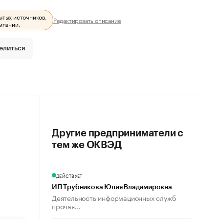
ытых источников.
Редактировать описание
мпании.
елиться
Другие предприниматели с
тем же ОКВЭД
ДЕЙСТВУЕТ
ИП Трубникова Юлия Владимировна
Деятельность информационных служб
прочая...