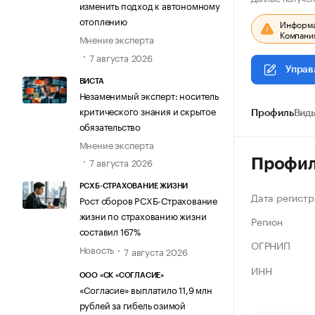
изменить подход к автономному
отоплению
Информац
Компания
Мнение эксперта
7 августа 2026
Управ
ВИСТА
Незаменимый эксперт: носитель
критического знания и скрытое
Профиль
Виды
обязательство
Мнение эксперта
7 августа 2026
Профи
РСХБ-СТРАХОВАНИЕ ЖИЗНИ
Дата регистр
Рост сборов РСХБ-Страхование
жизни по страхованию жизни
Регион
составил 167%
ОГРНИП
Новость
7 августа 2026
ИНН
ООО «СК «СОГЛАСИЕ»
«Согласие» выплатило 11,9 млн
рублей за гибель озимой