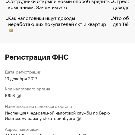
Сотрудники открыли новый способ вредить
Стресс о
компаниям. Зачем им это
доходов 
Как налоговики ищут доходы
Что обви
неработающих покупателей яхт и квартир
для Tele
Регистрация ФНС
Дата регистрации
13 декабря 2017
Код налогового органа
6658
Наименование налогового органа
Инспекция Федеральной налоговой службы по Верх-
Исетскому району г.Екатеринбурга
Адрес налоговой