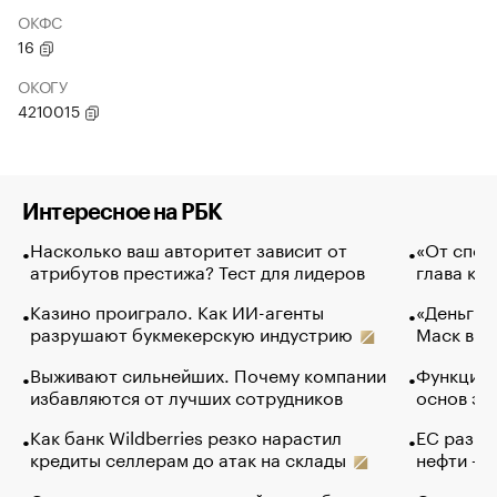
ОКФС
16
ОКОГУ
4210015
Интересное на РБК
Насколько ваш авторитет зависит от
«От спор
атрибутов престижа? Тест для лидеров
глава ко
Казино проиграло. Как ИИ-агенты
«Деньги б
разрушают букмекерскую индустрию
Маск в и
Выживают сильнейших. Почему компании
Функции 
избавляются от лучших сотрудников
основ эф
Как банк Wildberries резко нарастил
ЕС разре
кредиты селлерам до атак на склады
нефти — 