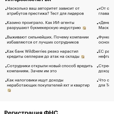
Насколько ваш авторитет зависит от
«От спо
атрибутов престижа? Тест для лидеров
глава к
Казино проиграло. Как ИИ-агенты
«Деньги
разрушают букмекерскую индустрию
Маск в 
Выживают сильнейших. Почему компании
Функции
избавляются от лучших сотрудников
основ э
Как банк Wildberries резко нарастил
ЕС раз
кредиты селлерам до атак на склады
нефти —
Сотрудники открыли новый способ вредить
Стресс 
компаниям. Зачем им это
доходов
Как налоговики ищут доходы
Что обв
неработающих покупателей яхт и квартир
для Tel
Регистрация ФНС