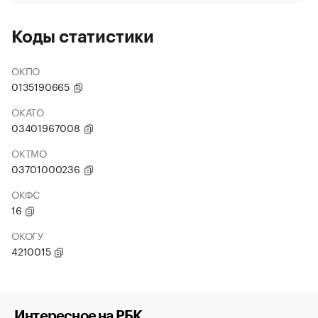
Коды статистики
ОКПО
0135190665
ОКАТО
03401967008
ОКТМО
03701000236
ОКФС
16
ОКОГУ
4210015
Интересное на РБК