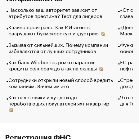
Насколько ваш авторитет зависит от
«От спо
атрибутов престижа? Тест для лидеров
глава к
Казино проиграло. Как ИИ-агенты
«Деньги
разрушают букмекерскую индустрию
Маск в 
Выживают сильнейших. Почему компании
Функции
избавляются от лучших сотрудников
основ э
Как банк Wildberries резко нарастил
ЕС раз
кредиты селлерам до атак на склады
нефти —
Сотрудники открыли новый способ вредить
Стресс 
компаниям. Зачем им это
доходов
Как налоговики ищут доходы
Что обв
неработающих покупателей яхт и квартир
для Tel
Регистрация ФНС