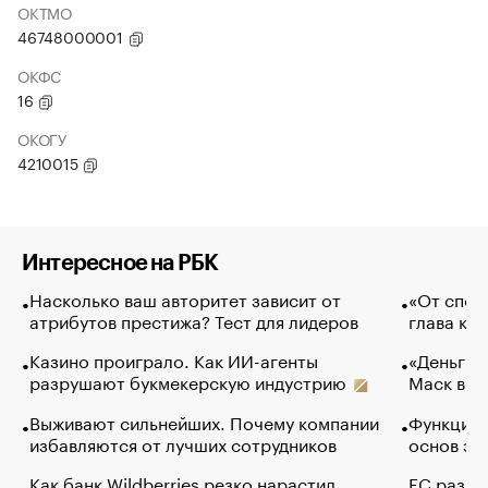
ОКТМО
46748000001
ОКФС
16
ОКОГУ
4210015
Интересное на РБК
Насколько ваш авторитет зависит от
«От спор
атрибутов престижа? Тест для лидеров
глава ко
Казино проиграло. Как ИИ-агенты
«Деньги б
разрушают букмекерскую индустрию
Маск в и
Выживают сильнейших. Почему компании
Функции 
избавляются от лучших сотрудников
основ эф
Как банк Wildberries резко нарастил
ЕС разре