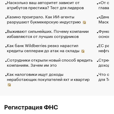
Насколько ваш авторитет зависит от
«От спо
атрибутов престижа? Тест для лидеров
глава к
Казино проиграло. Как ИИ-агенты
«Деньги
разрушают букмекерскую индустрию
Маск в 
Выживают сильнейших. Почему компании
Функции
избавляются от лучших сотрудников
основ э
Как банк Wildberries резко нарастил
ЕС раз
кредиты селлерам до атак на склады
нефти —
Сотрудники открыли новый способ вредить
Стресс 
компаниям. Зачем им это
доходов
Как налоговики ищут доходы
Что обв
неработающих покупателей яхт и квартир
для Tel
Регистрация ФНС