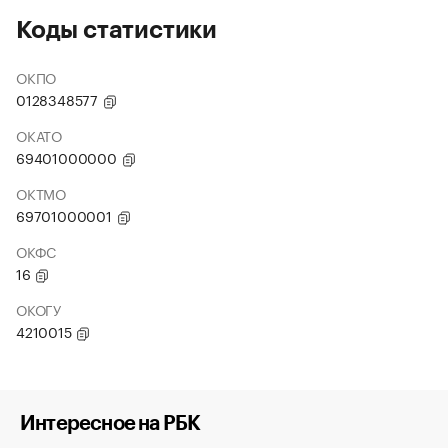
Коды статистики
ОКПО
0128348577
ОКАТО
69401000000
ОКТМО
69701000001
ОКФС
16
ОКОГУ
4210015
Интересное на РБК