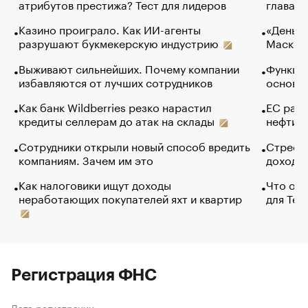
атрибутов престижа? Тест для лидеров
глава к
Казино проиграло. Как ИИ-агенты
«Деньги
разрушают букмекерскую индустрию
Маск в 
Выживают сильнейших. Почему компании
Функции
избавляются от лучших сотрудников
основ э
Как банк Wildberries резко нарастил
ЕС раз
кредиты селлерам до атак на склады
нефти —
Сотрудники открыли новый способ вредить
Стресс 
компаниям. Зачем им это
доходов
Как налоговики ищут доходы
Что обв
неработающих покупателей яхт и квартир
для Tel
Регистрация ФНС
Дата регистрации