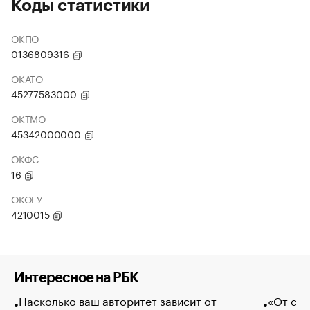
Коды статистики
ОКПО
0136809316
ОКАТО
45277583000
ОКТМО
45342000000
ОКФС
16
ОКОГУ
4210015
Интересное на РБК
Насколько ваш авторитет зависит от
«От спо