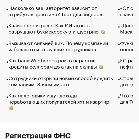
Насколько ваш авторитет зависит от
«От спо
атрибутов престижа? Тест для лидеров
глава к
Казино проиграло. Как ИИ-агенты
«Деньги
разрушают букмекерскую индустрию
Маск в 
Выживают сильнейших. Почему компании
Функции
избавляются от лучших сотрудников
основ э
Как банк Wildberries резко нарастил
ЕС раз
кредиты селлерам до атак на склады
нефти —
Сотрудники открыли новый способ вредить
Стресс 
компаниям. Зачем им это
доходов
Как налоговики ищут доходы
Что обв
неработающих покупателей яхт и квартир
для Tel
Регистрация ФНС