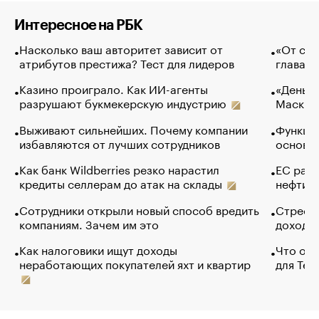
Интересное на РБК
Насколько ваш авторитет зависит от
«От спо
атрибутов престижа? Тест для лидеров
глава к
Казино проиграло. Как ИИ-агенты
«Деньги
разрушают букмекерскую индустрию
Маск в 
Выживают сильнейших. Почему компании
Функции
избавляются от лучших сотрудников
основ э
Как банк Wildberries резко нарастил
ЕС раз
кредиты селлерам до атак на склады
нефти —
Сотрудники открыли новый способ вредить
Стресс 
компаниям. Зачем им это
доходов
Как налоговики ищут доходы
Что обв
неработающих покупателей яхт и квартир
для Tel