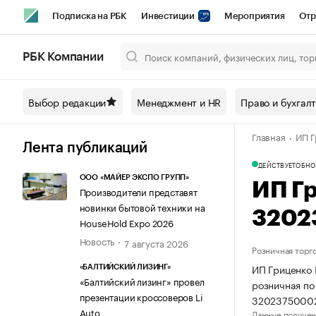
Подписка на РБК
Инвестиции
Мероприятия
Отр
Спорт
Школа управления РБК
РБК Образование
РБ
РБК Компании
Город
Стиль
Крипто
РБК Бизнес-среда
Дискусси
Выбор редакции
Менеджмент и HR
Право и бухгал
Спецпроекты СПб
Конференции СПб
Спецпроекты
Главная
ИП Г
Технологии и медиа
Финансы
Рынок наличной валют
Лента публикаций
ДЕЙСТВУЕТ
ОБНО
ООО «МАЙЕР ЭКСПО ГРУПП»
ИП Г
Производители представят
новинки бытовой техники на
3202
HouseHold Expo 2026
Новость
7 августа 2026
Розничная торг
ИП Гриценко 
«БАЛТИЙСКИЙ ЛИЗИНГ»
«Балтийский лизинг» провел
розничная по
презентации кроссоверов Li
32023750002
Auto
Данные получен