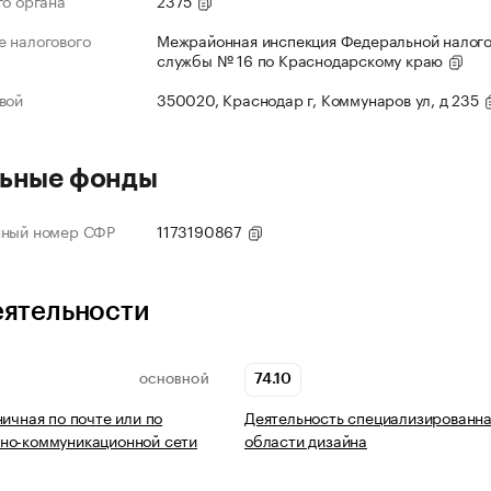
го органа
2375
 налогового
Межрайонная инспекция Федеральной налог
службы № 16 по Краснодарскому краю
вой
350020, Краснодар г, Коммунаров ул, д 235
ьные фонды
нный номер СФР
1173190867
еятельности
74.10
ОСНОВНОЙ
ничная по почте или по
Деятельность специализированна
но-коммуникационной сети
области дизайна