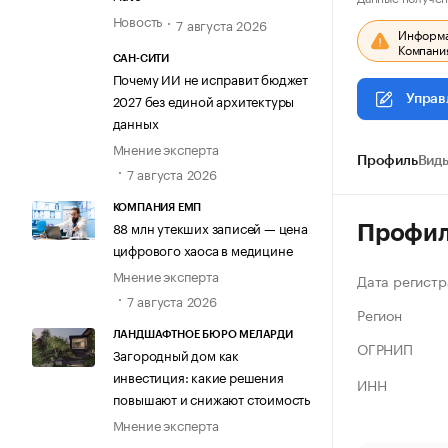
Новость
7 августа 2026
Информац
Компания
САН-СИТИ
Почему ИИ не исправит бюджет
2027 без единой архитектуры
Управ
данных
Мнение эксперта
Профиль
Виды
7 августа 2026
КОМПАНИЯ ЕМП
88 млн утекших записей — цена
Профи
цифрового хаоса в медицине
Мнение эксперта
Дата регистр
7 августа 2026
Регион
ЛАНДШАФТНОЕ БЮРО МЕЛАРДИ
ОГРНИП
Загородный дом как
инвестиция: какие решения
ИНН
повышают и снижают стоимость
Мнение эксперта