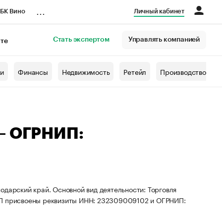
...
БК Вино
Личный кабинет
Стать экспертом
Управлять компанией
кте
азета
жи
Финансы
Недвижимость
Ретейл
Производство
 — ОГРНИП:
одарский край. Основной вид деятельности: Торговля
 ИП присвоены реквизиты ИНН: 232309009102 и ОГРНИП: