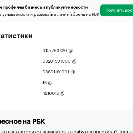
е профилем бизнеса и публикуйте новости
Получить дос
 узнаваемость и развивайте личный бренд на РБК
татистики
0157763420
03201501000
03601101001
16
4210015
есное на РБК
ко ваш авторитет зависит от атрибутов престижа? Тест д