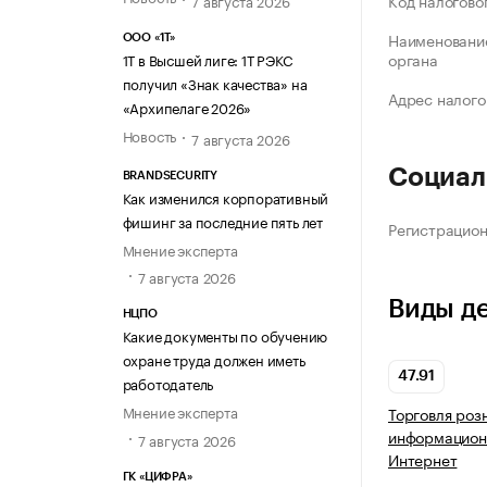
Код налогово
Наименование
ООО «1Т»
органа
1Т в Высшей лиге: 1Т РЭКС
получил «Знак качества» на
Адрес налого
«Архипелаге 2026»
Новость
7 августа 2026
Социал
BRANDSECURITY
Как изменился корпоративный
фишинг за последние пять лет
Регистрацио
Мнение эксперта
7 августа 2026
Виды д
НЦПО
Какие документы по обучению
охране труда должен иметь
47.91
работодатель
Мнение эксперта
Торговля роз
информацион
7 августа 2026
Интернет
ГК «ЦИФРА»