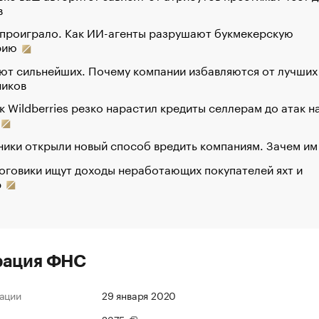
в
 проиграло. Как ИИ-агенты разрушают букмекерскую
рию
ют сильнейших. Почему компании избавляются от лучших
ников
к Wildberries резко нарастил кредиты селлерам до атак н
ики открыли новый способ вредить компаниям. Зачем им
оговики ищут доходы неработающих покупателей яхт и
р
рация ФНС
ации
29 января 2020