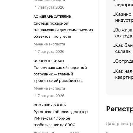
лидеро
7 августа 2026
Казино
АО «ЦЕЗАРЬ САТЕЛЛИТ»
индуст
Система пожарной
Выжива
сигнализации для коммерческих
сотруд
объектов: что учесть
Мнение эксперта
Как бан
склады
7 августа 2026
Сотрудн
СК ЮРИСТ-РИЗАЛТ
Почему ваш самый надежный
Как нал
сотрудник — главный
кварти
юридический риск бизнеса
Мнение эксперта
7 августа 2026
ООО «НЦР «РУКОНТ»
Регист
Руконтекст обновил детектор
ИИ-текста: 1 ложное
Дата регистр
срабатывание на 8000
Новость
7 августа 2026