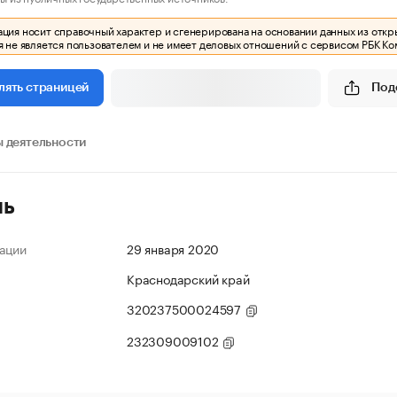
ия носит справочный характер и сгенерирована на основании данных из откр
 не является пользователем и не имеет деловых отношений с сервисом РБК Ко
Под
лять страницей
 деятельности
ль
ации
29 января 2020
Краснодарский край
320237500024597
232309009102