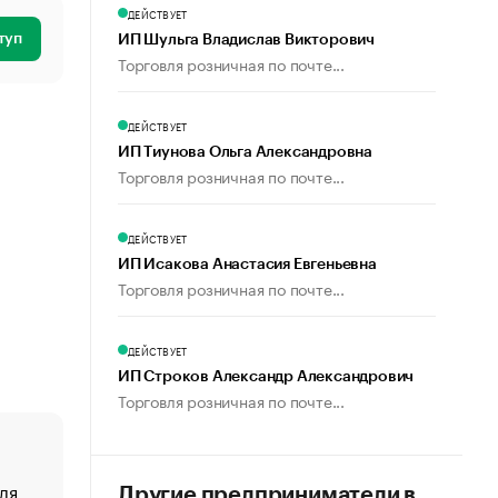
ДЕЙСТВУЕТ
туп
ИП Шульга Владислав Викторович
Торговля розничная по почте...
ДЕЙСТВУЕТ
ИП Тиунова Ольга Александровна
Торговля розничная по почте...
ДЕЙСТВУЕТ
ИП Исакова Анастасия Евгеньевна
Торговля розничная по почте...
ДЕЙСТВУЕТ
ИП Строков Александр Александрович
Торговля розничная по почте...
ля
«От спорта тело стареет иначе». Как живет глава ко
Другие предприниматели в