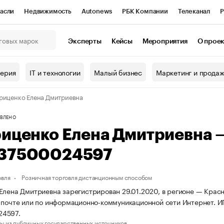
асли
Недвижимость
Autonews
РБК Компании
Телеканал
Р
К Курсы
РБК Life
Тренды
Визионеры
Национальные проекты
Эксперты
Кейсы
Мероприятия
О прое
онный клуб
Исследования
Кредитные рейтинги
Франшизы
Г
терия
IT и технологии
Малый бизнес
Маркетинг и прода
Проверка контрагентов
Политика
Экономика
Бизнес
риценко Елена Дмитриевна
ы
ВЛЕНО
риценко Елена Дмитриевна
37500024597
овля
Розничная торговля дистанционным способом
Елена Дмитриевна зарегистрирован 29.01.2020, в регионе — Красн
 почте или по информационно-коммуникационной сети Интернет.
4597.
ы из публичных государственных источников.