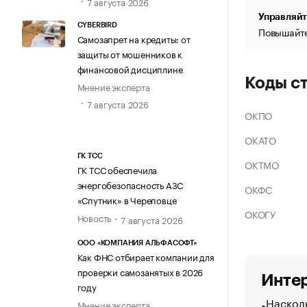
7 августа 2026
Управляйт
CYBERBIRD
Повышайте
Самозапрет на кредиты: от
защиты от мошенников к
финансовой дисциплине
Коды с
Мнение эксперта
7 августа 2026
ОКПО
ОКАТО
ГК ТСС
ОКТМО
ГК ТСС обеспечила
энергобезопасность АЗС
ОКФС
«Спутник» в Череповце
ОКОГУ
Новость
7 августа 2026
ООО «КОМПАНИЯ АЛЬФАСОФТ»
Как ФНС отбирает компании для
проверки самозанятых в 2026
Интер
году
Насколь
Мнение эксперта