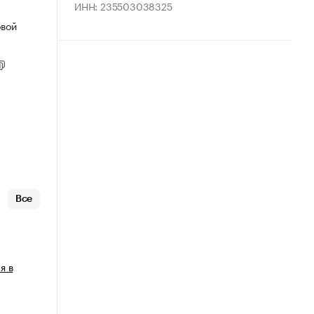
ИНН: 235503038325
овой
Все
я в