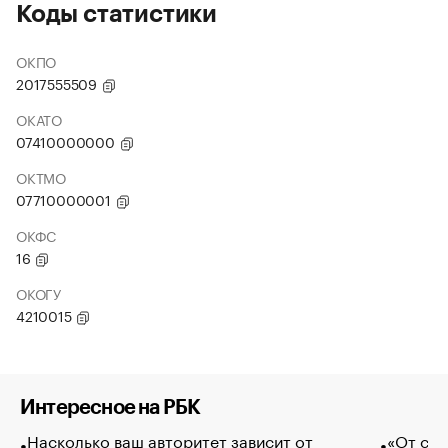
Коды статистики
ОКПО
2017555509
ОКАТО
07410000000
ОКТМО
07710000001
ОКФС
16
ОКОГУ
4210015
Интересное на РБК
Насколько ваш авторитет зависит от
«От спо