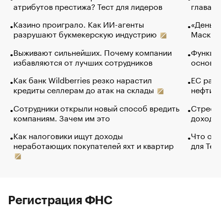
атрибутов престижа? Тест для лидеров
глава к
Казино проиграло. Как ИИ-агенты
«Деньги
разрушают букмекерскую индустрию
Маск в 
Выживают сильнейших. Почему компании
Функции
избавляются от лучших сотрудников
основ э
Как банк Wildberries резко нарастил
ЕС раз
кредиты селлерам до атак на склады
нефти —
Сотрудники открыли новый способ вредить
Стресс 
компаниям. Зачем им это
доходов
Как налоговики ищут доходы
Что обв
неработающих покупателей яхт и квартир
для Tel
Регистрация ФНС