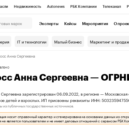
асли
Недвижимость
Autonews
РБК Компании
Телеканал
Р
К Курсы
РБК Life
Тренды
Визионеры
Национальные проекты
Эксперты
Кейсы
Мероприятия
О прое
онный клуб
Исследования
Кредитные рейтинги
Франшизы
Г
терия
IT и технологии
Малый бизнес
Маркетинг и прода
Проверка контрагентов
Политика
Экономика
Бизнес
осс Анна Сергеевна
ы
ВЛЕНО
осс Анна Сергеевна — ОГР
 Сергеевна зарегистрирован 06.09.2022, в регионе — Московская 
ое детей и взрослых. ИП присвоены реквизиты ИНН: 5032359475
ы из публичных государственных источников.
ия носит справочный характер и сгенерирована на основании данных из откр
 не является пользователем и не имеет деловых отношений с сервисом РБК Ко