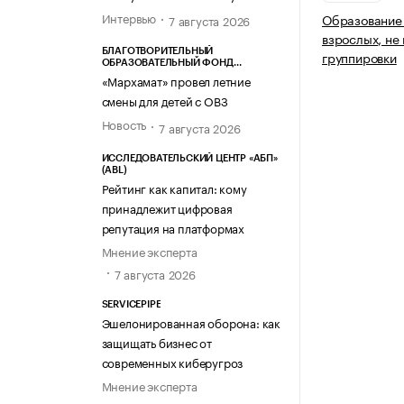
Интервью
Образование 
7 августа 2026
взрослых, не
БЛАГОТВОРИТЕЛЬНЫЙ
группировки
ОБРАЗОВАТЕЛЬНЫЙ ФОНД
«МАРХАМАТ»
«Мархамат» провел летние
смены для детей с ОВЗ
Новость
7 августа 2026
ИССЛЕДОВАТЕЛЬСКИЙ ЦЕНТР «АБП»
(ABL)
Рейтинг как капитал: кому
принадлежит цифровая
репутация на платформах
Мнение эксперта
7 августа 2026
SERVICEPIPE
Эшелонированная оборона: как
защищать бизнес от
современных киберугроз
Мнение эксперта