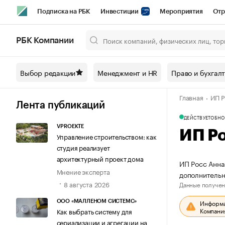
Подписка на РБК
Инвестиции
Мероприятия
Отр
Спорт
Школа управления РБК
РБК Образование
РБ
РБК Компании
Город
Стиль
Крипто
РБК Бизнес-среда
Дискусси
Выбор редакции
Менеджмент и HR
Право и бухгал
Спецпроекты СПб
Конференции СПб
Спецпроекты
Главная
ИП Р
Технологии и медиа
Финансы
Рынок наличной валют
Лента публикаций
ДЕЙСТВУЕТ
ОБНО
VPROEKTE
ИП Р
Управление строительством: как
студия реализует
архитектурный проект дома
ИП Росс Анна
Мнение эксперта
дополнительн
8 августа 2026
Данные получен
Информац
ООО «МАЛЛЕНОМ СИСТЕМС»
Компания
Как выбрать систему для
сериализации и агрегации на