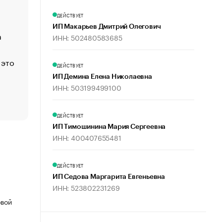
Функции менеджмента: пять ключевых основ эффект
ДЕЙСТВУЕТ
управления
ИП Макарьев Дмитрий Олегович
а
ЕС разрешил конфискацию российской нефти — чем
ИНН: 502480583685
Москва
 это
Стресс обеспеченных людей: почему рост доходов 
ДЕЙСТВУЕТ
счастья
ИП Демина Елена Николаевна
Что обвинения против Павла Дурова значат для Tele
ИНН: 503199499100
пользователей
ДЕЙСТВУЕТ
ИП Тимошинина Мария Сергеевна
ИНН: 400407655481
ДЕЙСТВУЕТ
ИП Седова Маргарита Евгеньевна
ИНН: 523802231269
овой