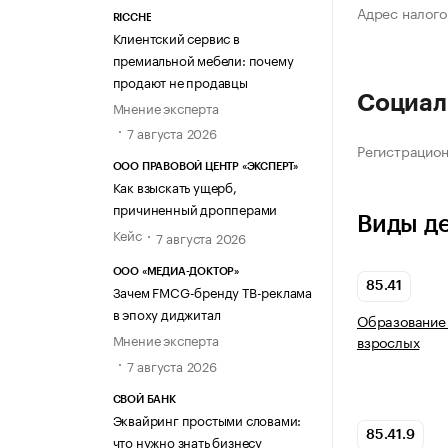
Адрес налого
RICCHE
Клиентский сервис в
премиальной мебели: почему
продают не продавцы
Социал
Мнение эксперта
7 августа 2026
Регистрацио
ООО ПРАВОВОЙ ЦЕНТР «ЭКСПЕРТ»
Как взыскать ущерб,
причиненный дропперами
Виды д
Кейс
7 августа 2026
ООО «МЕДИА-ДОКТОР»
85.41
Зачем FMCG-бренду ТВ-реклама
в эпоху диджитал
Образование 
Мнение эксперта
взрослых
7 августа 2026
СВОЙ БАНК
Эквайринг простыми словами:
85.41.9
что нужно знать бизнесу