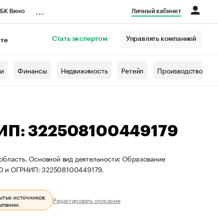
...
БК Вино
Личный кабинет
Стать экспертом
Управлять компанией
кте
азета
жи
Финансы
Недвижимость
Ретейл
Производство
НИП: 322508100449179
область. Основной вид деятельности: Образование
50 и ОГРНИП: 322508100449179.
ытых источников.
Редактировать описание
мпании.