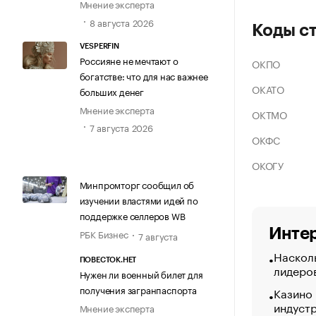
Мнение эксперта
8 августа 2026
Коды с
VESPERFIN
Россияне не мечтают о
ОКПО
богатстве: что для нас важнее
ОКАТО
больших денег
Мнение эксперта
ОКТМО
7 августа 2026
ОКФС
ОКОГУ
Минпромторг сообщил об
изучении властями идей по
поддержке селлеров WB
Интер
РБК Бизнес
7 августа
Насколь
ПОВЕСТОК.НЕТ
лидеро
Нужен ли военный билет для
получения загранпаспорта
Казино
индуст
Мнение эксперта