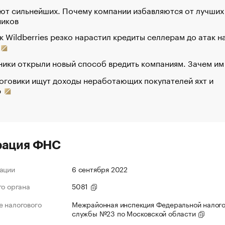
ют сильнейших. Почему компании избавляются от лучших
ников
к Wildberries резко нарастил кредиты селлерам до атак н
ики открыли новый способ вредить компаниям. Зачем им
оговики ищут доходы неработающих покупателей яхт и
р
рация ФНС
ации
6 сентября 2022
го органа
5081
 налогового
Межрайонная инспекция Федеральной налог
службы №23 по Московской области