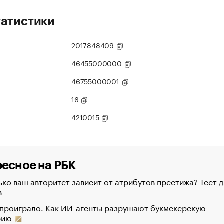
татистики
2017848409
46455000000
46755000001
16
4210015
есное на РБК
ко ваш авторитет зависит от атрибутов престижа? Тест д
в
 проиграло. Как ИИ-агенты разрушают букмекерскую
рию