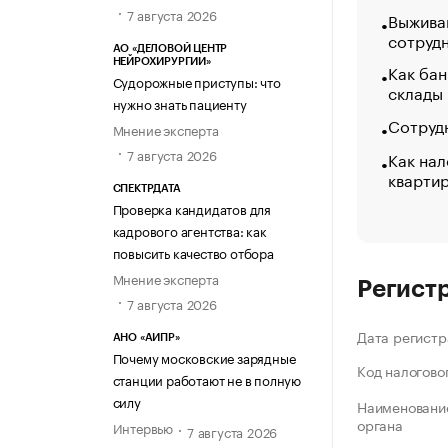
7 августа 2026
Выжива
сотруд
АО «ДЕЛОВОЙ ЦЕНТР
НЕЙРОХИРУРГИИ»
Как бан
Судорожные приступы: что
склады
нужно знать пациенту
Сотрудн
Мнение эксперта
7 августа 2026
Как нал
кварти
СПЕКТРДАТА
Проверка кандидатов для
кадрового агентства: как
повысить качество отбора
Мнение эксперта
Регист
7 августа 2026
Дата регистр
АНО «АИПР»
Почему московские зарядные
Код налогово
станции работают не в полную
силу
Наименование
органа
Интервью
7 августа 2026