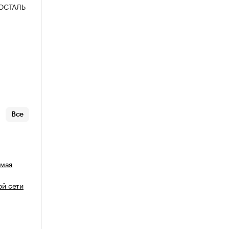
ОСТАЛЬ
Все
емая
й сети