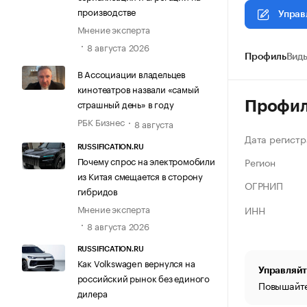
производстве
Управ
Мнение эксперта
8 августа 2026
Профиль
Виды
В Ассоциации владельцев
кинотеатров назвали «самый
страшный день» в году
Профи
РБК Бизнес
8 августа
Дата регистр
RUSSIFICATION.RU
Почему спрос на электромобили
Регион
из Китая смещается в сторону
ОГРНИП
гибридов
Мнение эксперта
ИНН
8 августа 2026
RUSSIFICATION.RU
Как Volkswagen вернулся на
Управляйт
российский рынок без единого
Повышайте
дилера