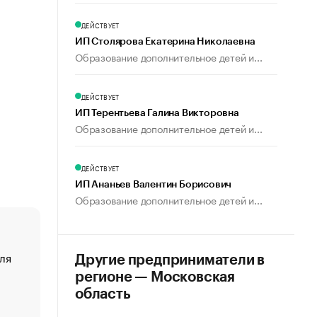
ДЕЙСТВУЕТ
ИП Столярова Екатерина Николаевна
Образование дополнительное детей и...
ДЕЙСТВУЕТ
ИП Терентьева Галина Викторовна
Образование дополнительное детей и...
ДЕЙСТВУЕТ
ИП Ананьев Валентин Борисович
Образование дополнительное детей и...
ля
«От спорта тело стареет иначе». Как живет глава ко
Другие предприниматели в
создавшей GTA
регионе — Московская
«Деньги будут не нужны»: что рассказал Маск в инт
область
Economist