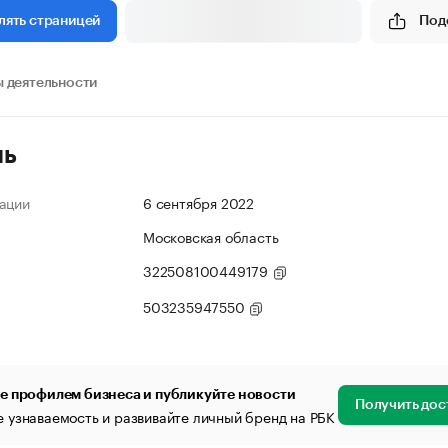
Под
лять страницей
 деятельности
ль
ации
6 сентября 2022
Московская область
322508100449179
503235947550
е профилем бизнеса и публикуйте новости
Получить дос
 узнаваемость и развивайте личный бренд на РБК