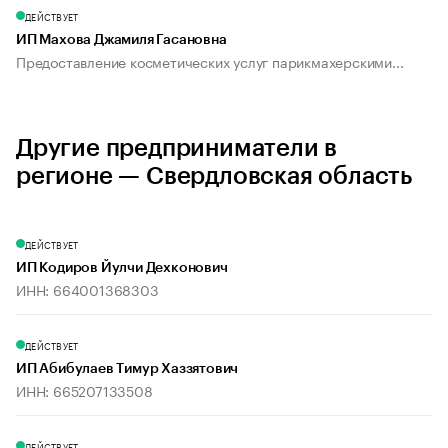
ДЕЙСТВУЕТ
ИП Махова Джамиля Гасановна
Предоставление косметических услуг парикмахерскими...
Другие предприниматели в
регионе — Свердловская область
ДЕЙСТВУЕТ
ИП Кодиров Йулчи Дехконович
ИНН: 664001368303
ДЕЙСТВУЕТ
ИП Абибулаев Тимур Хаззятович
ИНН: 665207133508
ДЕЙСТВУЕТ