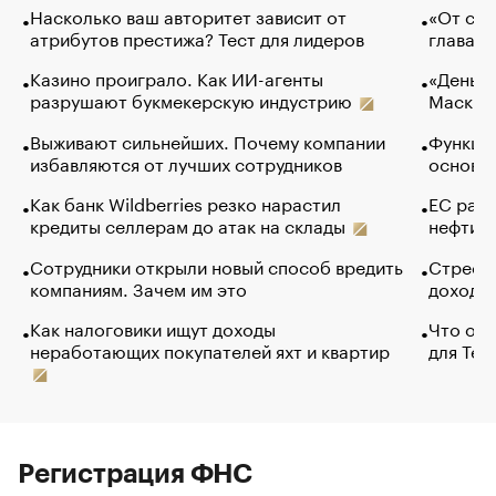
Насколько ваш авторитет зависит от
«От спо
атрибутов престижа? Тест для лидеров
глава к
Казино проиграло. Как ИИ-агенты
«Деньги
разрушают букмекерскую индустрию
Маск в 
Выживают сильнейших. Почему компании
Функции
избавляются от лучших сотрудников
основ э
Как банк Wildberries резко нарастил
ЕС раз
кредиты селлерам до атак на склады
нефти —
Сотрудники открыли новый способ вредить
Стресс 
компаниям. Зачем им это
доходов
Как налоговики ищут доходы
Что обв
неработающих покупателей яхт и квартир
для Tel
Регистрация ФНС