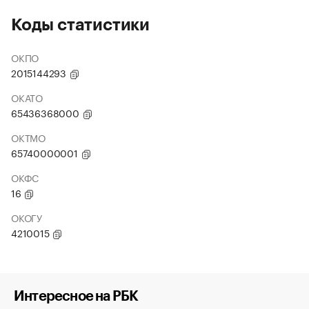
Коды статистики
ОКПО
2015144293
ОКАТО
65436368000
ОКТМО
65740000001
ОКФС
16
ОКОГУ
4210015
Интересное на РБК