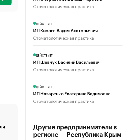
Стоматологическая практика
ДЕЙСТВУЕТ
ИП Киосев Вадим Анатольевич
Стоматологическая практика
ДЕЙСТВУЕТ
ИП Шевчук Василий Васильевич
Стоматологическая практика
ДЕЙСТВУЕТ
ИП Назаренко Екатерина Вадимовна
Стоматологическая практика
ля
«От спорта тело стареет иначе». Как живет глава ко
Другие предприниматели в
создавшей GTA
регионе — Республика Крым