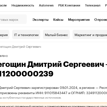
асли
Недвижимость
Autonews
РБК Компании
Телеканал
Р
К Курсы
РБК Life
Тренды
Визионеры
Национальные проекты
Эксперты
Кейсы
Мероприятия
О прое
онный клуб
Исследования
Кредитные рейтинги
Франшизы
Г
терия
IT и технологии
Малый бизнес
Маркетинг и прода
Проверка контрагентов
Политика
Экономика
Бизнес
егощин Дмитрий Сергеевич
ы
ВЛЕНО
егощин Дмитрий Сергеевич
11200000239
митрий Сергеевич зарегистрирован 09.01.2024, в регионе — Респ
 присвоены реквизиты ИНН: 911015843447 и ОГРНИП: 3249112000
ы из публичных государственных источников.
ия носит справочный характер и сгенерирована на основании данных из откр