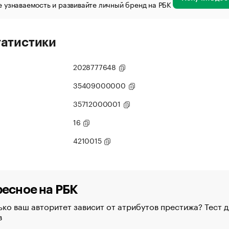
 узнаваемость и развивайте личный бренд на РБК
татистики
2028777648
35409000000
35712000001
16
4210015
есное на РБК
ко ваш авторитет зависит от атрибутов престижа? Тест д
в