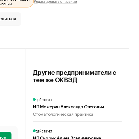
Редактировать описание
мпании.
елиться
Другие предприниматели с
тем же ОКВЭД
ДЕЙСТВУЕТ
ИП Можерин Александр Олегович
Стоматологическая практика
ДЕЙСТВУЕТ
туп
ИП Скорик Алина Владимировна