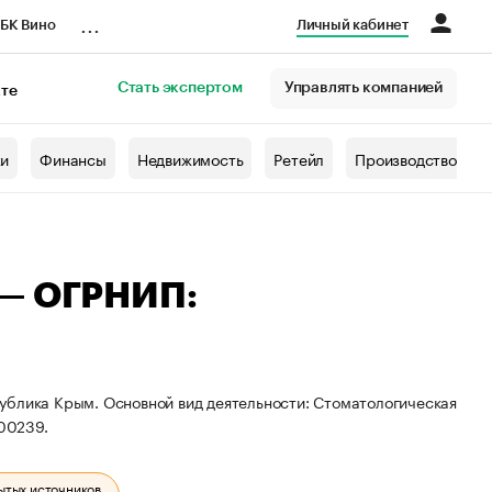
...
БК Вино
Личный кабинет
Стать экспертом
Управлять компанией
кте
азета
жи
Финансы
Недвижимость
Ретейл
Производство
 — ОГРНИП:
ублика Крым. Основной вид деятельности: Стоматологическая
00239.
ытых источников.