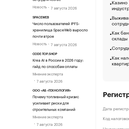
Казино
Новость
индуст
7 августа 2026
Выжива
SPACEWEB
сотруд
Число пользователей IPFS-
хранилища SpaceWeb выросло
Как бан
почти втрое
склады
Новость
7 августа 2026
Сотрудн
CODE-TOP.SHOP
Как нал
Krea AI в России в 2026 году:
кварти
гайд по способам оплаты
Мнение эксперта
7 августа 2026
ООО «АБ «ТЕХНОЛОГИЯ»
Регист
Почему топливный кризис
усиливает риски для
Дата регистр
строительных компаний
Мнение эксперта
Код налогово
7 августа 2026
Наименование