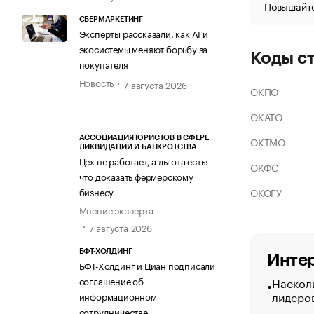
Повышайте
СБЕРМАРКЕТИНГ
Эксперты рассказали, как AI и
экосистемы меняют борьбу за
Коды с
покупателя
Новость
7 августа 2026
ОКПО
ОКАТО
ОКТМО
АССОЦИАЦИЯ ЮРИСТОВ В СФЕРЕ
ЛИКВИДАЦИИ И БАНКРОТСТВА
Цех не работает, а льгота есть:
ОКФС
что доказать фермерскому
ОКОГУ
бизнесу
Мнение эксперта
7 августа 2026
БФТ-ХОЛДИНГ
Интер
БФТ-Холдинг и Циан подписали
Насколь
соглашение об
лидеро
информационном
сотрудничестве