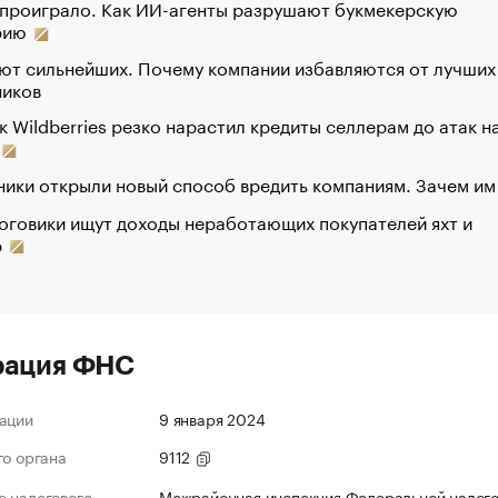
 проиграло. Как ИИ-агенты разрушают букмекерскую
рию
ют сильнейших. Почему компании избавляются от лучших
ников
к Wildberries резко нарастил кредиты селлерам до атак н
ики открыли новый способ вредить компаниям. Зачем им
оговики ищут доходы неработающих покупателей яхт и
р
рация ФНС
ации
9 января 2024
го органа
9112
 налогового
Межрайонная инспекция Федеральной налог