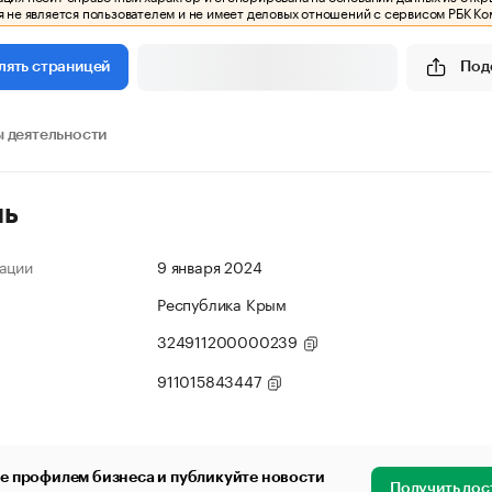
 не является пользователем и не имеет деловых отношений с сервисом РБК Ко
Под
лять страницей
 деятельности
ль
ации
9 января 2024
Республика Крым
324911200000239
911015843447
е профилем бизнеса и публикуйте новости
Получить дос