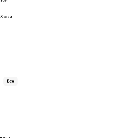
 Залки
Все
ими и