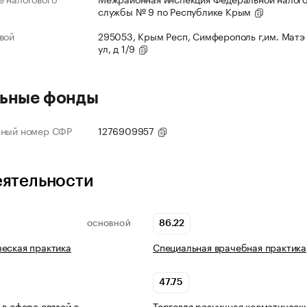
службы № 9 по Республике Крым
вой
295053, Крым Респ, Симферополь г,им. Матэ
ул, д 1/9
ьные фонды
нный номер СФР
1276909957
еятельности
86.22
ОСНОВНОЙ
еская практика
Специальная врачебная практика
47.75
 в сфере связей с
Торговля розничная косметическ