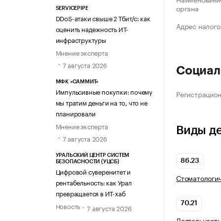
органа
SERVICEPIPE
DDoS-атаки свыше 2 Тбит/с: как
Адрес налого
оценить надежность ИТ-
инфраструктуры
Мнение эксперта
7 августа 2026
Социал
МФК «САММИТ»
Импульсивные покупки: почему
Регистрацио
мы тратим деньги на то, что не
планировали
Мнение эксперта
Виды д
7 августа 2026
УРАЛЬСКИЙ ЦЕНТР СИСТЕМ
86.23
БЕЗОПАСНОСТИ (УЦСБ)
Цифровой суверенитет и
Стоматологич
рентабельность: как Урал
превращается в ИТ-хаб
70.21
Новость
7 августа 2026
Деятельность