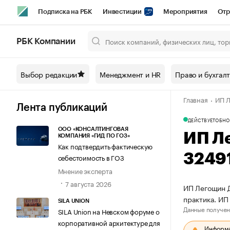
Подписка на РБК
Инвестиции
Мероприятия
Отр
Спорт
Школа управления РБК
РБК Образование
РБ
РБК Компании
Город
Стиль
Крипто
РБК Бизнес-среда
Дискусси
Выбор редакции
Менеджмент и HR
Право и бухгал
Спецпроекты СПб
Конференции СПб
Спецпроекты
Главная
ИП Л
Технологии и медиа
Финансы
Рынок наличной валют
Лента публикаций
ДЕЙСТВУЕТ
ОБНО
ООО «КОНСАЛТИНГОВАЯ
ИП Л
КОМПАНИЯ «ГИД ПО ГОЗ»
Как подтвердить фактическую
3249
себестоимость в ГОЗ
Мнение эксперта
7 августа 2026
ИП Легощин Д
практика. ИП
SILA UNION
Данные получен
SILA Union на Невском форуме о
корпоративной архитектуре для
Информац