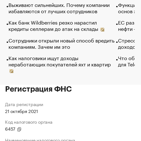
Выживают сильнейших. Почему компании
Функции 
избавляются от лучших сотрудников
основ эф
Как банк Wildberries резко нарастил
ЕС разре
кредиты селлерам до атак на склады
нефти — 
Сотрудники открыли новый способ вредить
Стресс о
компаниям. Зачем им это
доходов 
Как налоговики ищут доходы
Что обви
неработающих покупателей яхт и квартир
для Tele
Регистрация ФНС
Дата регистрации
21 октября 2021
Код налогового органа
6457
Наименование налогового органа