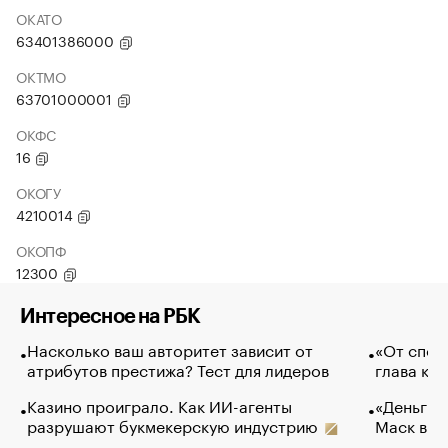
ОКАТО
63401386000
ОКТМО
63701000001
ОКФС
16
ОКОГУ
4210014
ОКОПФ
12300
Интересное на РБК
Насколько ваш авторитет зависит от
«От спор
атрибутов престижа? Тест для лидеров
глава ко
Казино проиграло. Как ИИ-агенты
«Деньги б
разрушают букмекерскую индустрию
Маск в и