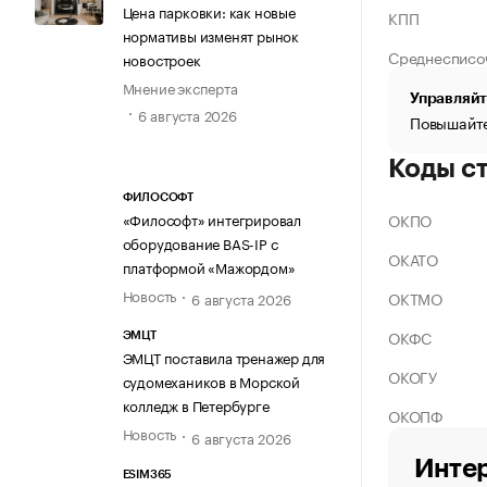
Цена парковки: как новые
КПП
нормативы изменят рынок
Среднесписо
новостроек
Мнение эксперта
Управляйт
6 августа 2026
Повышайте
Коды с
ФИЛОСОФТ
ОКПО
«Философт» интегрировал
оборудование BAS-IP с
ОКАТО
платформой «Мажордом»
Новость
ОКТМО
6 августа 2026
ОКФС
ЭМЦТ
ЭМЦТ поставила тренажер для
ОКОГУ
судомехаников в Морской
колледж в Петербурге
ОКОПФ
Новость
6 августа 2026
Интер
ESIM365