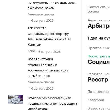
почему компании вкладываются
Наименование
в welcome-боксы
органа
Мнение эксперта
Адрес налого
6 августа 2026
Арбитр
АВИ КЭПИТАЛ
Сохранить агроэкспортеру
194,5 млн рублей: кейс «АВИ
1 дел на су
Кэпитал»
Проигранных
Кейс
6 августа 2026
Посмотреть 
НОВАЯ АНАТОМИЯ
Социал
Мужчины пришли к
косметологу: как выглядит
Регистрацио
новый пациент
Реестр
Мнение эксперта
6 августа 2026
Дата включе
В Wildberries рассказали, как
Категория
предпринимателям подтвердить
В реестре по
ущерб от атак