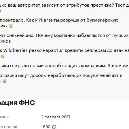
ко ваш авторитет зависит от атрибутов престижа? Тест д
в
 проиграло. Как ИИ-агенты разрушают букмекерскую
рию
ют сильнейших. Почему компании избавляются от лучших
ников
к Wildberries резко нарастил кредиты селлерам до атак н
ики открыли новый способ вредить компаниям. Зачем им
оговики ищут доходы неработающих покупателей яхт и
р
рация ФНС
ации
2 февраля 2017
го органа
1690