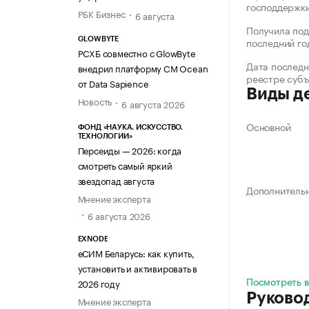
господдержк
РБК Бизнес
6 августа
Получила под
последний го
GLOWBYTE
РСХБ совместно с GlowByte
Дата последн
внедрил платформу CM Ocean
реестре суб
от Data Sapience
Виды д
Новость
6 августа 2026
Основной
ФОНД «НАУКА. ИСКУССТВО.
ТЕХНОЛОГИИ»
Персеиды — 2026: когда
смотреть самый яркий
звездопад августа
Дополнитель
Мнение эксперта
6 августа 2026
EXNODE
еСИМ Беларусь: как купить,
установить и активировать в
Посмотреть в
2026 году
Руково
Мнение эксперта