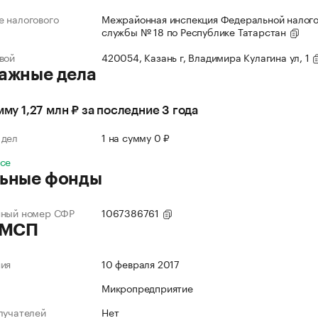
 налогового
Межрайонная инспекция Федеральной налог
службы № 18 по Республике Татарстан
вой
420054, Казань г, Владимира Кулагина ул, 1
ажные дела
мму 1,27 млн ₽ за последние 3 года
 дел
1 на сумму 0 ₽
все
ьные фонды
нный номер СФР
1067386761
 МСП
ния
10 февраля 2017
Микропредприятие
лучателей
Нет