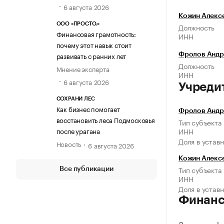
6 августа 2026
Кожин Алекс
ООО «ПРОСТО.»
Должность
Финансовая грамотность:
ИНН
почему этот навык стоит
развивать с ранних лет
Фролов Андр
Должность
Мнение эксперта
ИНН
6 августа 2026
Учреди
СОХРАНИ ЛЕС
Как бизнес помогает
Фролов Андр
восстановить леса Подмосковья
Тип субъекта
после урагана
ИНН
Доля в устав
Новость
6 августа 2026
Кожин Алекс
Тип субъекта
Все публикации
ИНН
Доля в устав
Финан