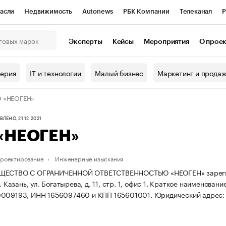
асли
Недвижимость
Autonews
РБК Компании
Телеканал
Р
К Курсы
РБК Life
Тренды
Визионеры
Национальные проекты
Эксперты
Кейсы
Мероприятия
О прое
онный клуб
Исследования
Кредитные рейтинги
Франшизы
Г
терия
IT и технологии
Малый бизнес
Маркетинг и прода
Проверка контрагентов
Политика
Экономика
Бизнес
 «НЕОГЕН»
ы
ЛЕНО, 21.12.2021
«НЕОГЕН»
проектирование
Инженерные изыскания
ЩЕСТВО С ОГРАНИЧЕННОЙ ОТВЕТСТВЕННОСТЬЮ «НЕОГЕН» зарегистри
. Казань, ул. Богатырева, д. 11, стр. 1, офис 1.
Краткое наименовани
0009193, ИНН 1656097460 и КПП 165601001.
Юридический адрес: ре
.