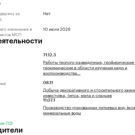
и
держку за
Нет
д
его изменения в
10 июля 2026
ъектов МСП
еятельности
71.12.3
Работы геолого-разведочные, геофизические
геохимические в области изучения недр и
воспроизводства…
ные
08.11
Добыча декоративного и строительного камн
известняка, гипса, мела и сланцев
11.07.1
Производство упакованных питьевых вод, вкл
минеральные воды
се (12)
дители