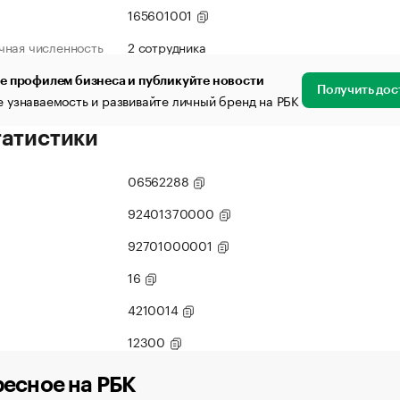
165601001
чная численность
2 сотрудника
е профилем бизнеса и публикуйте новости
Получить дос
 узнаваемость и развивайте личный бренд на РБК
татистики
06562288
92401370000
92701000001
16
4210014
12300
есное на РБК