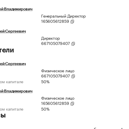
ей Владимирович
Генеральный Директор
165605612859
ей Сергеевич
Директор
667105079407
тели
ей Сергеевич
Физическое лицо
667105079407
ном капитале
50%
ей Владимирович
Физическое лицо
165605612859
ном капитале
50%
сы