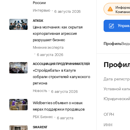
России
Информац
Интервью
6 августа 2026
Компания
АПКБК
Цена молчания: как скрытая
Управ
корпоративная агрессия
разрушает бизнес
Профиль
Виды
Мнение эксперта
6 августа 2026
Профи
АССОЦИАЦИЯ ПРЕДПРИНИМАТЕЛЕЙ
«Стройдебаты» в Калуге
собрали строителей калужского
Дата регистр
региона
Уставной кап
Новость
6 августа 2026
Юридический
Wildberries объявил о новых
мерах поддержки продавцов
ОГРН
РБК Бизнес
6 августа
ИНН
SMARENT