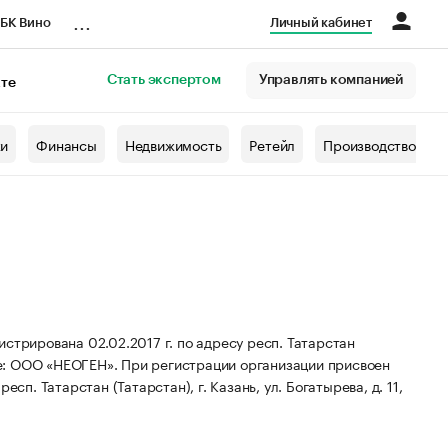
...
БК Вино
Личный кабинет
Стать экспертом
Управлять компанией
кте
азета
жи
Финансы
Недвижимость
Ретейл
Производство
рована 02.02.2017 г. по адресу респ. Татарстан
е: ООО «НЕОГЕН».
При регистрации организации присвоен
сп. Татарстан (Татарстан), г. Казань, ул. Богатырева, д. 11,