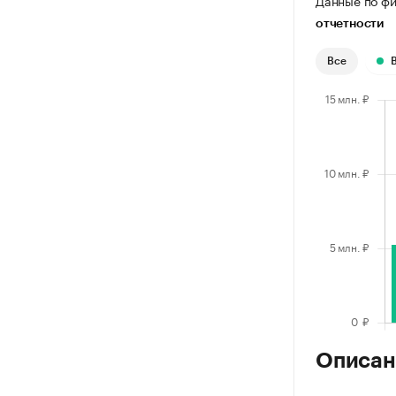
Данные по фи
отчетности
Все
Описан