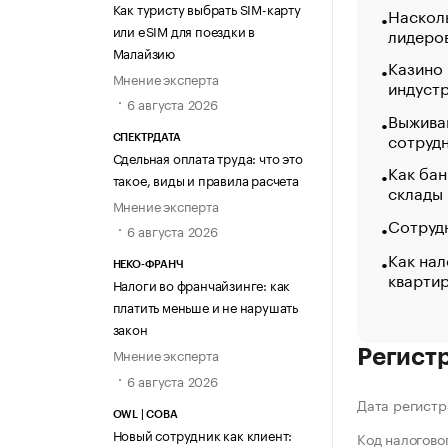
Как туристу выбрать SIM-карту
Насколь
или eSIM для поездки в
лидеро
Малайзию
Казино
Мнение эксперта
индуст
6 августа 2026
Выжива
сотруд
СПЕКТРДАТА
Сдельная оплата труда: что это
Как бан
такое, виды и правила расчета
склады
Мнение эксперта
Сотрудн
6 августа 2026
Как нал
НЕКО-ФРАНЧ
кварти
Налоги во франчайзинге: как
платить меньше и не нарушать
закон
Мнение эксперта
Регист
6 августа 2026
Дата регистр
OWL | СОВА
Новый сотрудник как клиент:
Код налогово