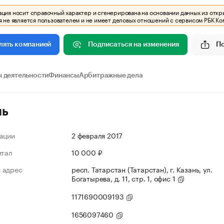
ия носит справочный характер и сгенерирована на основании данных из откр
 не является пользователем и не имеет деловых отношений с сервисом РБК Ко
Подписаться на изменения
П
лять компанией
 деятельности
Финансы
Арбитражные дела
ль
ации
2 февраля 2017
итал
10 000 ₽
 адрес
респ. Татарстан (Татарстан), г. Казань, ул.
Богатырева, д. 11, стр. 1, офис 1
1171690009193
1656097460