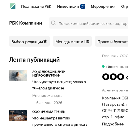
Подписка на РБК
Инвестиции
Мероприятия
Отр
Спорт
Школа управления РБК
РБК Образование
РБ
РБК Компании
Город
Стиль
Крипто
РБК Бизнес-среда
Дискусси
Выбор редакции
Менеджмент и HR
Право и бухгал
Спецпроекты СПб
Конференции СПб
Спецпроекты
Главная
ООО
Технологии и медиа
Финансы
Рынок наличной валют
Лента публикаций
ДЕЙСТВУЕТ
ОБНОВ
АО «ДЕЛОВОЙ ЦЕНТР
ООО 
НЕЙРОХИРУРГИИ»
Что чувствует пациент, узнав о
тяжелом диагнозе
Архитектура и 
Мнение эксперта
Компания ОБ
6 августа 2026
(Татарстан), г
ОГРН 117169
ООО «РЕММА ТРЕЙД»
стр. 1, офис 1
Что мешает развитию
премиального сырного рынка в
Подробнее