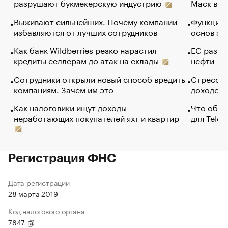
разрушают букмекерскую индустрию
Маск в и
Выживают сильнейших. Почему компании
Функции 
избавляются от лучших сотрудников
основ эф
Как банк Wildberries резко нарастил
ЕС разре
кредиты селлерам до атак на склады
нефти — 
Сотрудники открыли новый способ вредить
Стресс о
компаниям. Зачем им это
доходов 
Как налоговики ищут доходы
Что обви
неработающих покупателей яхт и квартир
для Tele
Регистрация ФНС
Дата регистрации
28 марта 2019
Код налогового органа
7847