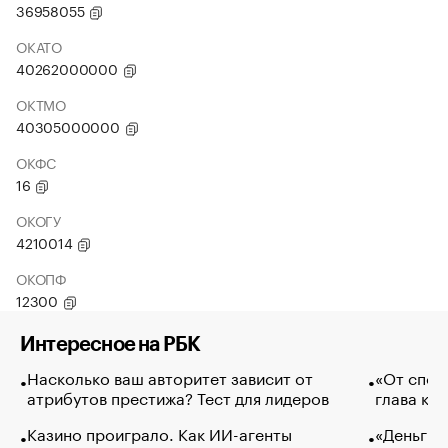
36958055
ОКАТО
40262000000
ОКТМО
40305000000
ОКФС
16
ОКОГУ
4210014
ОКОПФ
12300
Интересное на РБК
Насколько ваш авторитет зависит от
«От спор
атрибутов престижа? Тест для лидеров
глава ко
Казино проиграло. Как ИИ-агенты
«Деньги б