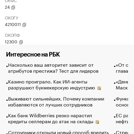
ОКФС
24
ОКОГУ
4210011
ОКОПФ
12300
Интересное на РБК
Насколько ваш авторитет зависит от
«От спо
атрибутов престижа? Тест для лидеров
глава к
Казино проиграло. Как ИИ-агенты
«Деньги
разрушают букмекерскую индустрию
Маск в 
Выживают сильнейших. Почему компании
Функции
избавляются от лучших сотрудников
основ э
Как банк Wildberries резко нарастил
ЕС раз
кредиты селлерам до атак на склады
нефти —
Сотрудники открыли новый способ вредить
Стресс 