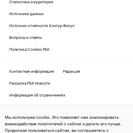
Статистика и аудитория
Источники данных
Источник отчетности Контур.Фокус
Вопросы и ответы
Политика Cookies РБК
Контактная информация
Редакция
Рассылка РБК Новости
Информация об ограничениях
Правовая информация
О соблюдении авторских прав
Мы используем cookie. Это позволяет нам анализировать
© АО «РОСБИЗНЕСКОНСАЛТИНГ»,
1995–2026.
Сообщения
и материалы информационного агентства «РБК»
взаимодействие посетителей с сайтом и делать его лучше.
(зарегистрировано Федеральной службой по надзору в сфере
Продолжая пользоваться сайтом, вы соглашаетесь с
связи, информационных технологий и массовых