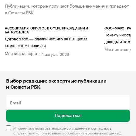
Публикации, которые получают больше внимания и попадают
в Сюжеты РБК
АССОЦИАЦИЯ ЮРИСТОВ В СФЕРЕ ЛИКВИДАЦИИ И
ООО «МАКС ТРАСТ
БАНКРОТСТВА
Почему иностран
Договор есть — сделки нет: что ФНС ищет за
дважды и не знае
комплектом первички
Мнение эксперт
Мнение эксперта
4 августа 2026
Выбор редакции: экспертные публикации
и Сюжеты РБК
Подписаться
Я принимаю
пользовательское соглашение
и соглашаюсь
с
правилами использования и обработки персональных данных
.