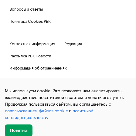
Вопросы и ответы
Политика Cookies РБК
Контактная информация
Редакция
Рассылка РБК Новости
Информация об ограничениях
Правовая информация
О соблюдении авторских прав
Мы используем cookie. Это позволяет нам анализировать
© АО «РОСБИЗНЕСКОНСАЛТИНГ»,
1995–2026.
Сообщения
и материалы информационного агентства «РБК»
взаимодействие посетителей с сайтом и делать его лучше.
(зарегистрировано Федеральной службой по надзору в сфере
Продолжая пользоваться сайтом, вы соглашаетесь с
связи, информационных технологий и массовых
использованием файлов cookie
и
политикой
коммуникаций (Роскомнадзор) 09.12.2015 за номером ИА
№ФС77-63848) сопровождаются пометкой «РБК». Отдельные
конфиденциальности
.
публикации могут содержать информацию,
не предназначенную для пользователей
до 18 лет.
companycardsfeedback@rbc.ru
Понятно