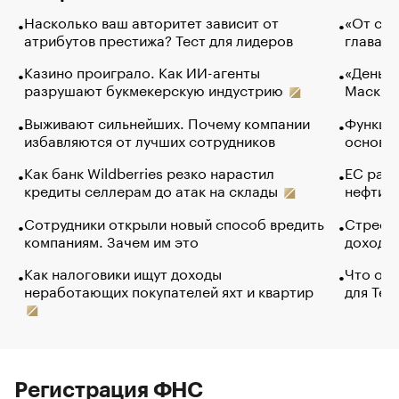
Насколько ваш авторитет зависит от
«От спо
атрибутов престижа? Тест для лидеров
глава к
Казино проиграло. Как ИИ-агенты
«Деньги
разрушают букмекерскую индустрию
Маск в 
Выживают сильнейших. Почему компании
Функции
избавляются от лучших сотрудников
основ э
Как банк Wildberries резко нарастил
ЕС раз
кредиты селлерам до атак на склады
нефти —
Сотрудники открыли новый способ вредить
Стресс 
компаниям. Зачем им это
доходов
Как налоговики ищут доходы
Что обв
неработающих покупателей яхт и квартир
для Tel
Регистрация ФНС