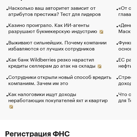
Насколько ваш авторитет зависит от
«От спо
атрибутов престижа? Тест для лидеров
глава к
Казино проиграло. Как ИИ-агенты
«Деньги
разрушают букмекерскую индустрию
Маск в 
Выживают сильнейших. Почему компании
Функции
избавляются от лучших сотрудников
основ э
Как банк Wildberries резко нарастил
ЕС раз
кредиты селлерам до атак на склады
нефти —
Сотрудники открыли новый способ вредить
Стресс 
компаниям. Зачем им это
доходов
Как налоговики ищут доходы
Что обв
неработающих покупателей яхт и квартир
для Tel
Регистрация ФНС