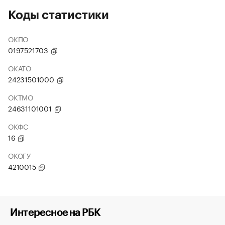
Коды статистики
ОКПО
0197521703
ОКАТО
24231501000
ОКТМО
24631101001
ОКФС
16
ОКОГУ
4210015
Интересное на РБК