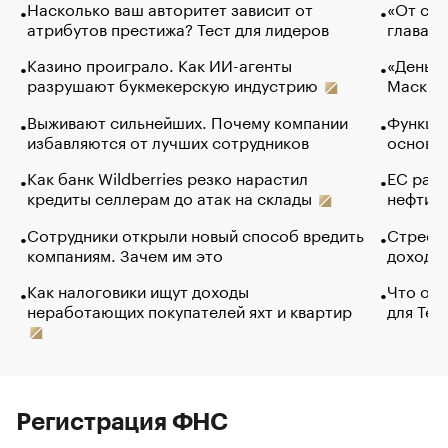
Насколько ваш авторитет зависит от
«От спо
атрибутов престижа? Тест для лидеров
глава к
Казино проиграло. Как ИИ-агенты
«Деньги
разрушают букмекерскую индустрию
Маск в 
Выживают сильнейших. Почему компании
Функции
избавляются от лучших сотрудников
основ э
Как банк Wildberries резко нарастил
ЕС раз
кредиты селлерам до атак на склады
нефти —
Сотрудники открыли новый способ вредить
Стресс 
компаниям. Зачем им это
доходов
Как налоговики ищут доходы
Что обв
неработающих покупателей яхт и квартир
для Tel
Регистрация ФНС