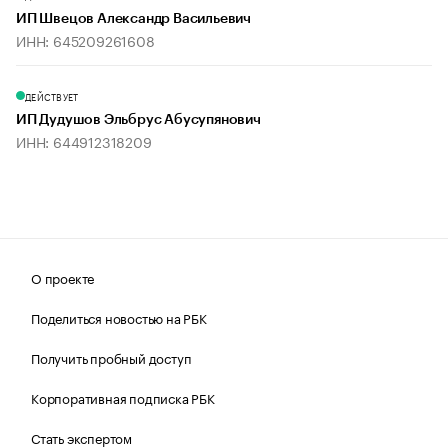
ИП Швецов Александр Васильевич
ИНН: 645209261608
ДЕЙСТВУЕТ
ИП Дудушов Эльбрус Абусупянович
ИНН: 644912318209
О проекте
Поделиться новостью на РБК
Получить пробный доступ
Корпоративная подписка РБК
Стать экспертом