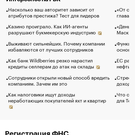
Насколько ваш авторитет зависит от
«От спо
атрибутов престижа? Тест для лидеров
глава к
Казино проиграло. Как ИИ-агенты
«Деньги
разрушают букмекерскую индустрию
Маск в 
Выживают сильнейших. Почему компании
Функции
избавляются от лучших сотрудников
основ э
Как банк Wildberries резко нарастил
ЕС раз
кредиты селлерам до атак на склады
нефти —
Сотрудники открыли новый способ вредить
Стресс 
компаниям. Зачем им это
доходов
Как налоговики ищут доходы
Что обв
неработающих покупателей яхт и квартир
для Tel
Регистрация ФНС