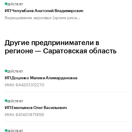
ДЕЙСТВУЕТ
ИП Челумбаев Анатолий Владимирович
Выращивание зерновых (кроме риса...
Другие предприниматели в
регионе — Саратовская область
ДЕЙСТВУЕТ
ИП Доценко Малики Алимардановна
ИНН: 644201312270
ДЕЙСТВУЕТ
ИП Емельянов Олег Васильевич
ИНН: 641401871859
ДЕЙСТВУЕТ