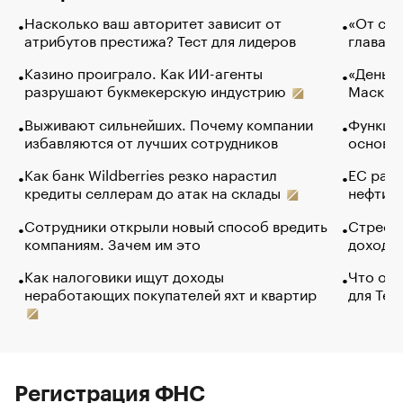
Насколько ваш авторитет зависит от
«От спо
атрибутов престижа? Тест для лидеров
глава к
Казино проиграло. Как ИИ-агенты
«Деньги
разрушают букмекерскую индустрию
Маск в 
Выживают сильнейших. Почему компании
Функции
избавляются от лучших сотрудников
основ э
Как банк Wildberries резко нарастил
ЕС раз
кредиты селлерам до атак на склады
нефти —
Сотрудники открыли новый способ вредить
Стресс 
компаниям. Зачем им это
доходов
Как налоговики ищут доходы
Что обв
неработающих покупателей яхт и квартир
для Tel
Регистрация ФНС