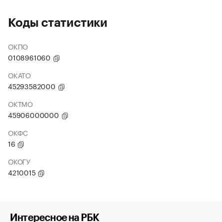
Коды статистики
ОКПО
0108961060
ОКАТО
45293582000
ОКТМО
45906000000
ОКФС
16
ОКОГУ
4210015
Интересное на РБК