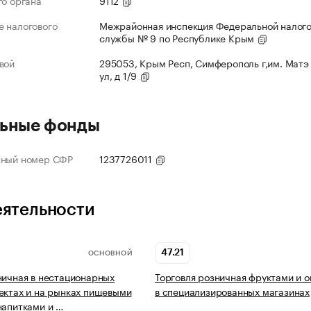
го органа
9112
 налогового
Межрайонная инспекция Федеральной налог
службы № 9 по Республике Крым
вой
295053, Крым Респ, Симферополь г,им. Матэ
ул, д 1/9
ьные фонды
нный номер СФР
1237726011
еятельности
47.21
ОСНОВНОЙ
ничная в нестационарных
Торговля розничная фруктами и 
ектах и на рынках пищевыми
в специализированных магазинах
напитками и …