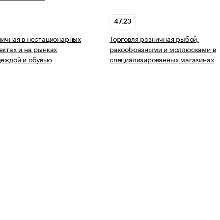
47.23
ничная в нестационарных
Торговля розничная рыбой,
ектах и на рынках
ракообразными и моллюсками в
деждой и обувью
специализированных магазинах