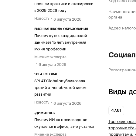
Код налогово
прошли практики и стажировки
в 2025-2026 году
Наименование
органа
Новость
6 августа 2026
Адрес налого
ВЫСШАЯ ШКОЛА ОБРАЗОВАНИЯ
Почему путь к кандидатской
занимает 15 лет: внутренняя
кухня профессии
Социал
Мнение эксперта
6 августа 2026
Регистрацио
SPLAT GLOBAL
SPLAT Global опубликовала
третий отчет об устойчивом
Виды д
развитии
Новость
6 августа 2026
47.81
«ДИМИТЕКС»
Почему ИИ на производстве
Торговля роз
окупается в офисе, а не у станка
торговых объ
продуктами, 
Мнение эксперта