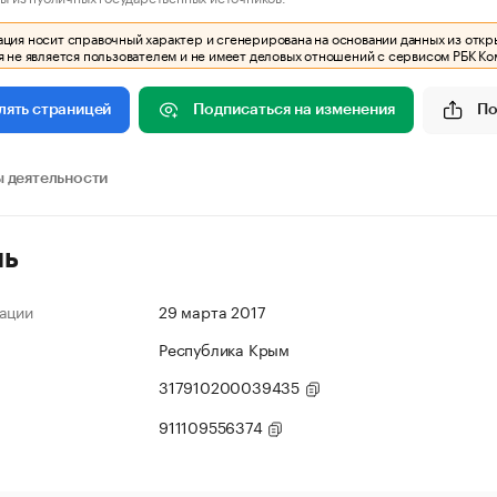
ия носит справочный характер и сгенерирована на основании данных из откр
 не является пользователем и не имеет деловых отношений с сервисом РБК Ко
Подписаться на изменения
По
лять страницей
 деятельности
ль
ации
29 марта 2017
Республика Крым
317910200039435
911109556374