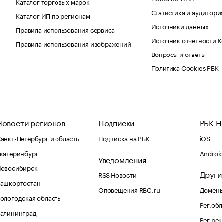
Каталог торговых марок
Статистика и аудитори
Каталог ИП по регионам
Источники данных
Правила использования сервиса
Источник отчетности 
Правила использования изображений
Вопросы и ответы
Политика Cookies РБК
Новости регионов
Подписки
РБК Н
анкт-Петербург и область
Подписка на РБК
iOS
катеринбург
Androi
Уведомления
Новосибирск
Други
RSS Новости
Башкортостан
Оповещения RBC.ru
Домены
ологодская область
Рег.об
Калининград
Рег.ре