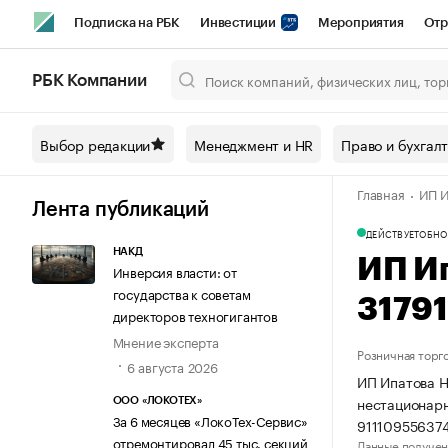
Подписка на РБК
Инвестиции
Мероприятия
Отр
Спорт
Школа управления РБК
РБК Образование
РБ
РБК Компании
Город
Стиль
Крипто
РБК Бизнес-среда
Дискусси
Выбор редакции
Менеджмент и HR
Право и бухгал
Спецпроекты СПб
Конференции СПб
Спецпроекты
Главная
ИП И
Технологии и медиа
Финансы
Рынок наличной валют
Лента публикаций
ДЕЙСТВУЕТ
ОБНО
НАКД
ИП И
Инверсия власти: от
государства к советам
3179
директоров техногигантов
Мнение эксперта
Розничная торг
6 августа 2026
ИП Ипатова Н
нестационарн
ООО «ЛОКОТЕХ»
За 6 месяцев «ЛокоТех-Сервис»
91110955637
отремонтировал 45 тыс. секций
Данные получен