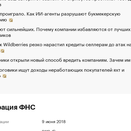
в
 проиграло. Как ИИ-агенты разрушают букмекерскую
рию
ют сильнейших. Почему компании избавляются от лучших
ников
к Wildberries резко нарастил кредиты селлерам до атак н
ики открыли новый способ вредить компаниям. Зачем им
оговики ищут доходы неработающих покупателей яхт и
р
рация ФНС
ации
9 июня 2018