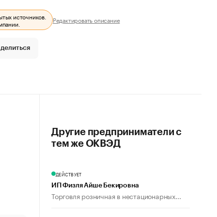
ытых источников.
Редактировать описание
мпании.
делиться
Другие предприниматели с
тем же ОКВЭД
ДЕЙСТВУЕТ
ИП Физля Айше Бекировна
Торговля розничная в нестационарных...