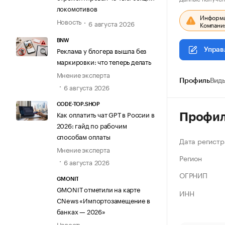
локомотивов
Информац
Новость
6 августа 2026
Компания
BNW
Реклама у блогера вышла без
Управ
маркировки: что теперь делать
Мнение эксперта
Профиль
Виды
6 августа 2026
CODE-TOP.SHOP
Как оплатить чат GPT в России в
Профи
2026: гайд по рабочим
способам оплаты
Дата регистр
Мнение эксперта
Регион
6 августа 2026
ОГРНИП
GMONIT
GMONIT отметили на карте
ИНН
CNews «Импортозамещение в
банках — 2026»
Новость