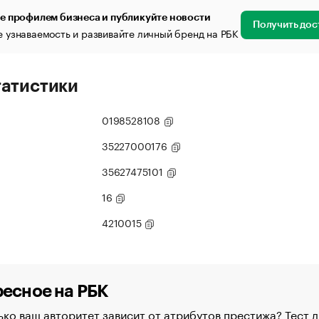
е профилем бизнеса и публикуйте новости
Получить дос
 узнаваемость и развивайте личный бренд на РБК
татистики
0198528108
35227000176
35627475101
16
4210015
есное на РБК
ко ваш авторитет зависит от атрибутов престижа? Тест д