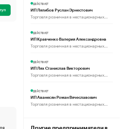
ДЕЙСТВУЕТ
туп
ИП Лялибов Руслан Эрнестович
Торговля розничная в нестационарных...
ДЕЙСТВУЕТ
ИП Кравченко Валерия Александровна
Торговля розничная в нестационарных...
ДЕЙСТВУЕТ
ИП Лях Станислав Викторович
Торговля розничная в нестационарных...
ДЕЙСТВУЕТ
ИП Аванесян Роман Вячеславович
Торговля розничная в нестационарных...
ля
«От спорта тело стареет иначе». Как живет глава ко
Другие предприниматели в