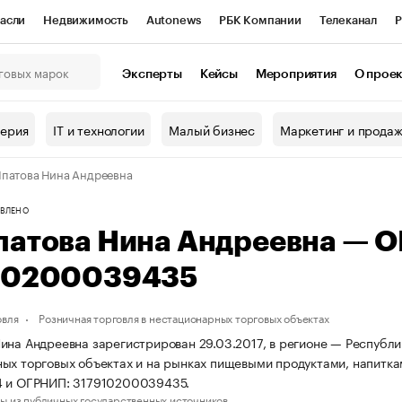
асли
Недвижимость
Autonews
РБК Компании
Телеканал
Р
К Курсы
РБК Life
Тренды
Визионеры
Национальные проекты
Эксперты
Кейсы
Мероприятия
О прое
онный клуб
Исследования
Кредитные рейтинги
Франшизы
Г
терия
IT и технологии
Малый бизнес
Маркетинг и прода
Проверка контрагентов
Политика
Экономика
Бизнес
патова Нина Андреевна
ы
ВЛЕНО
патова Нина Андреевна — 
10200039435
овля
Розничная торговля в нестационарных торговых объектах
ина Андреевна зарегистрирован 29.03.2017, в регионе — Республи
ых торговых объектах и на рынках пищевыми продуктами, напитка
4 и ОГРНИП: 317910200039435.
ы из публичных государственных источников.