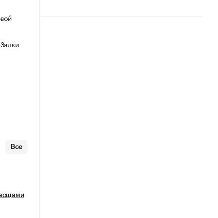
овой
 Залки
Все
овощами