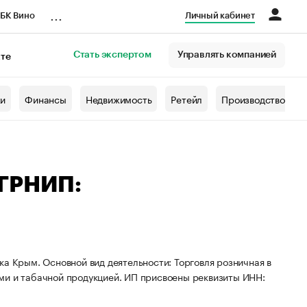
...
БК Вино
Личный кабинет
Стать экспертом
Управлять компанией
кте
азета
жи
Финансы
Недвижимость
Ретейл
Производство
ОГРНИП:
ка Крым. Основной вид деятельности: Торговля розничная в
ми и табачной продукцией. ИП присвоены реквизиты ИНН: