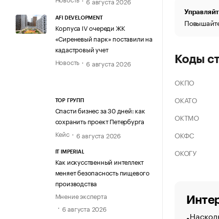
6 августа 2026
Управляйт
AFI DEVELOPMENT
Повышайте
Корпуса IV очереди ЖК
«Сиреневый парк» поставили на
кадастровый учет
Коды с
Новость
6 августа 2026
ОКПО
ОКАТО
ТОР ГРУПП
Спасти бизнес за 30 дней: как
ОКТМО
сохранить проект Петербурга
Кейс
ОКФС
6 августа 2026
ОКОГУ
IT IMPERIAL
Как искусственный интеллект
меняет безопасность пищевого
производства
Мнение эксперта
Интер
6 августа 2026
Насколь