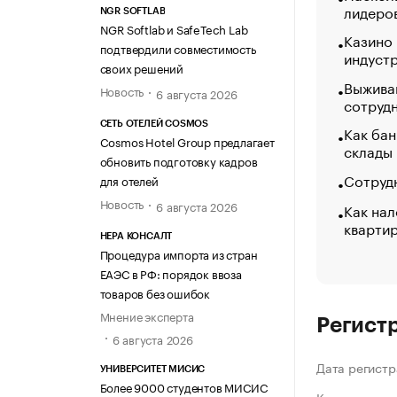
лидеро
NGR SOFTLAB
NGR Softlab и SafeTech Lab
Казино
подтвердили совместимость
индуст
своих решений
Выжива
Новость
6 августа 2026
сотруд
СЕТЬ ОТЕЛЕЙ COSMOS
Как бан
Cosmos Hotel Group предлагает
склады
обновить подготовку кадров
Сотрудн
для отелей
Новость
6 августа 2026
Как нал
кварти
НЕРА КОНСАЛТ
Процедура импорта из стран
ЕАЭС в РФ: порядок ввоза
товаров без ошибок
Мнение эксперта
Регист
6 августа 2026
Дата регистр
УНИВЕРСИТЕТ МИСИС
Более 9000 студентов МИСИС