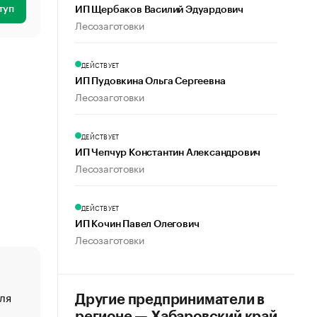
туп
ИП Щербаков Василий Эдуардович
Лесозаготовки
ДЕЙСТВУЕТ
ИП Пудовкина Ольга Сергеевна
Лесозаготовки
ДЕЙСТВУЕТ
ИП Чепчур Константин Александрович
Лесозаготовки
ДЕЙСТВУЕТ
ИП Кочин Павел Олегович
Лесозаготовки
ля
«От спорта тело стареет иначе». Как живет глава ко
Другие предприниматели в
создавшей GTA