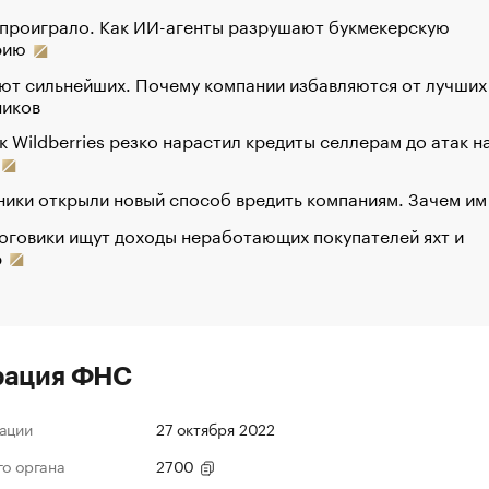
 проиграло. Как ИИ-агенты разрушают букмекерскую
рию
ют сильнейших. Почему компании избавляются от лучших
ников
к Wildberries резко нарастил кредиты селлерам до атак н
ики открыли новый способ вредить компаниям. Зачем им
оговики ищут доходы неработающих покупателей яхт и
р
рация ФНС
ации
27 октября 2022
го органа
2700