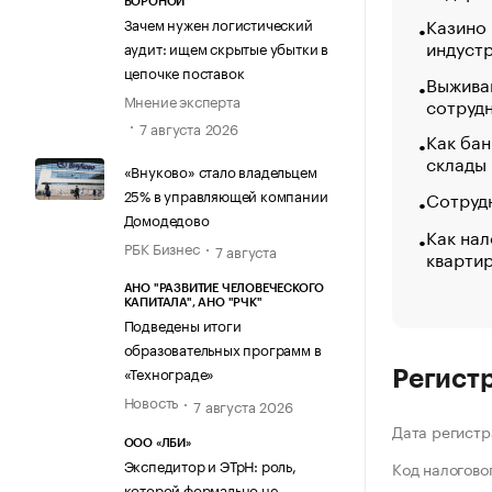
ВОРОНОЙ
Казино
Зачем нужен логистический
индуст
аудит: ищем скрытые убытки в
цепочке поставок
Выжива
Мнение эксперта
сотруд
7 августа 2026
Как бан
склады
«Внуково» стало владельцем
25% в управляющей компании
Сотрудн
Домодедово
Как нал
РБК Бизнес
7 августа
кварти
АНО "РАЗВИТИЕ ЧЕЛОВЕЧЕСКОГО
КАПИТАЛА", АНО "РЧК"
Подведены итоги
образовательных программ в
«Технограде»
Регист
Новость
7 августа 2026
Дата регистр
ООО «ЛБИ»
Экспедитор и ЭТрН: роль,
Код налогово
которой формально не