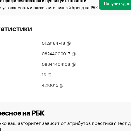
е профилем бизнеса и публикуйте новости
Получить дос
 узнаваемость и развивайте личный бренд на РБК
татистики
0129184748
08244000017
08644404106
16
4210015
есное на РБК
ко ваш авторитет зависит от атрибутов престижа? Тест д
в