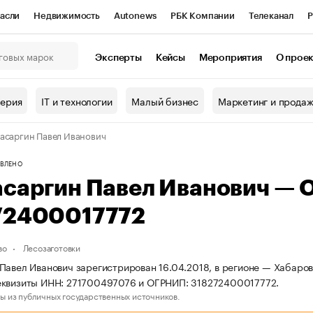
асли
Недвижимость
Autonews
РБК Компании
Телеканал
Р
К Курсы
РБК Life
Тренды
Визионеры
Национальные проекты
Эксперты
Кейсы
Мероприятия
О прое
онный клуб
Исследования
Кредитные рейтинги
Франшизы
Г
терия
IT и технологии
Малый бизнес
Маркетинг и прода
Проверка контрагентов
Политика
Экономика
Бизнес
асаргин Павел Иванович
ы
ВЛЕНО
асаргин Павел Иванович — 
72400017772
во
Лесозаготовки
Павел Иванович зарегистрирован 16.04.2018, в регионе — Хабаров
еквизиты ИНН: 271700497076 и ОГРНИП: 318272400017772.
ы из публичных государственных источников.