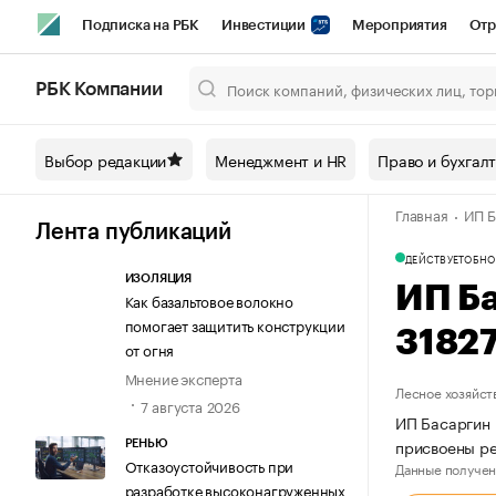
Подписка на РБК
Инвестиции
Мероприятия
Отр
Спорт
Школа управления РБК
РБК Образование
РБ
РБК Компании
Город
Стиль
Крипто
РБК Бизнес-среда
Дискусси
Выбор редакции
Менеджмент и HR
Право и бухгал
Спецпроекты СПб
Конференции СПб
Спецпроекты
Главная
ИП Б
Технологии и медиа
Финансы
Рынок наличной валют
Лента публикаций
ДЕЙСТВУЕТ
ОБНО
ИЗОЛЯЦИЯ
ИП Б
Как базальтовое волокно
помогает защитить конструкции
3182
от огня
Мнение эксперта
Лесное хозяйст
7 августа 2026
ИП Басаргин 
присвоены р
РЕНЬЮ
Отказоустойчивость при
Данные получен
разработке высоконагруженных