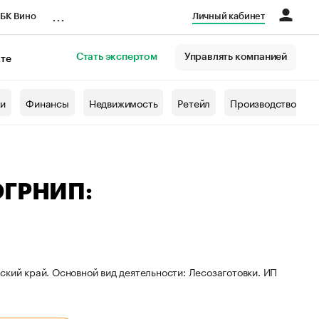
...
БК Вино
Личный кабинет
Стать экспертом
Управлять компанией
кте
азета
жи
Финансы
Недвижимость
Ретейл
Производство
ОГРНИП:
ский край. Основной вид деятельности: Лесозаготовки. ИП