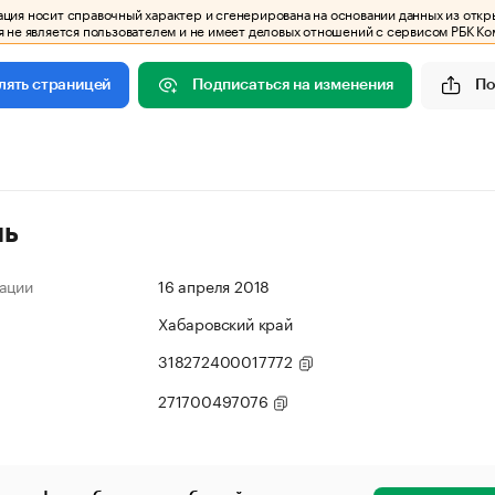
ия носит справочный характер и сгенерирована на основании данных из откр
 не является пользователем и не имеет деловых отношений с сервисом РБК Ко
Подписаться на изменения
По
лять страницей
ль
ации
16 апреля 2018
Хабаровский край
318272400017772
271700497076