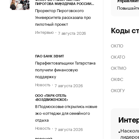
Управляйт
ПИРОГОВА МИНЗДРАВА РОССИИ
Повышайте
(ПИРОГОВСКИЙ УНИВЕРСИТЕТ)
Проректор Пироговского
Университета рассказала про
пилотный проект
Коды с
Интервью
7 августа 2026
ОКПО
ОКАТО
ПАО БАНК ЗЕНИТ
Парафехтовальщики Татарстана
ОКТМО
получили финансовую
поддержку
ОКФС
Новость
7 августа 2026
ОКОГУ
ООО «ПАРК-ОТЕЛЬ
«ВОЗДВИЖЕНСКОЕ»
В Подмосковье открылись новые
эко-коттеджи для семейного
Интер
отдыха
Новость
7 августа 2026
Насколь
лидеро