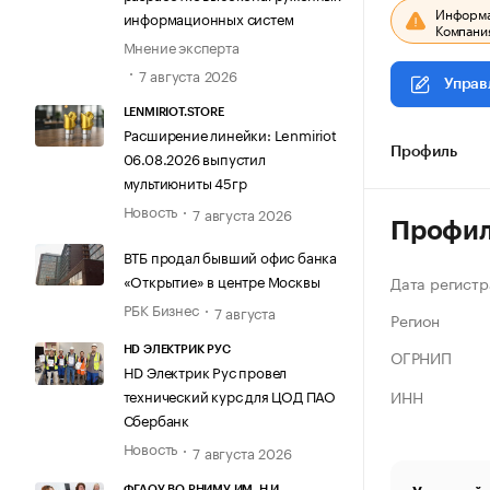
Информац
информационных систем
Компания
Мнение эксперта
7 августа 2026
Управ
LENMIRIOT.STORE
Расширение линейки: Lenmiriot
Профиль
06.08.2026 выпустил
мультиюниты 45гр
Новость
7 августа 2026
Профи
ВТБ продал бывший офис банка
«Открытие» в центре Москвы
Дата регистр
РБК Бизнес
7 августа
Регион
HD ЭЛЕКТРИК РУС
ОГРНИП
HD Электрик Рус провел
ИНН
технический курс для ЦОД ПАО
Сбербанк
Новость
7 августа 2026
ФГАОУ ВО РНИМУ ИМ. Н.И.