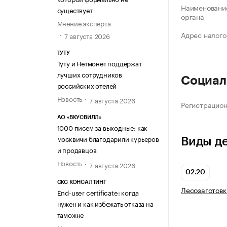
Наименование
существует
органа
Мнение эксперта
Адрес налого
7 августа 2026
ТУТУ
Туту и Нетмонет поддержат
лучших сотрудников
Социал
российских отелей
Новость
7 августа 2026
Регистрацио
АО «ВКУСВИЛЛ»
1000 писем за выходные: как
москвичи благодарили курьеров
Виды д
и продавцов
Новость
7 августа 2026
02.20
СКС КОНСАЛТИНГ
Лесозаготовк
End-user certificate: когда
нужен и как избежать отказа на
таможне