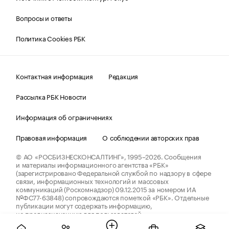
Вопросы и ответы
Политика Cookies РБК
Контактная информация
Редакция
Рассылка РБК Новости
Информация об ограничениях
Правовая информация
О соблюдении авторских прав
© АО «РОСБИЗНЕСКОНСАЛТИНГ»,
1995–2026.
Сообщения
и материалы информационного агентства «РБК»
(зарегистрировано Федеральной службой по надзору в сфере
связи, информационных технологий и массовых
коммуникаций (Роскомнадзор) 09.12.2015 за номером ИА
№ФС77-63848) сопровождаются пометкой «РБК». Отдельные
публикации могут содержать информацию,
не предназначенную для пользователей
до 18 лет.
companycardsfeedback@rbc.ru