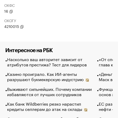
ОКФС
16
ОКОГУ
4210015
Интересное на РБК
Насколько ваш авторитет зависит от
«От спор
атрибутов престижа? Тест для лидеров
глава ко
Казино проиграло. Как ИИ-агенты
«Деньги б
разрушают букмекерскую индустрию
Маск в и
Выживают сильнейших. Почему компании
Функции 
избавляются от лучших сотрудников
основ эф
Как банк Wildberries резко нарастил
ЕС разре
кредиты селлерам до атак на склады
нефти — 