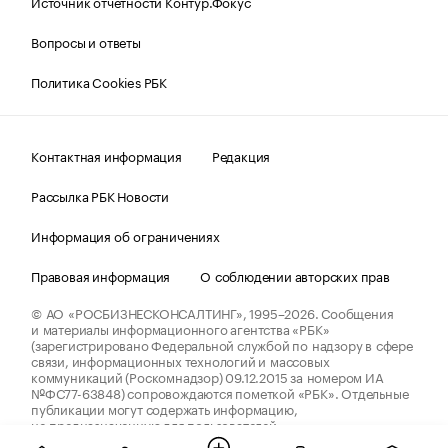
Источник отчетности Контур.Фокус
Вопросы и ответы
Политика Cookies РБК
Контактная информация
Редакция
Рассылка РБК Новости
Информация об ограничениях
Правовая информация
О соблюдении авторских прав
© АО «РОСБИЗНЕСКОНСАЛТИНГ»,
1995–2026.
Сообщения
и материалы информационного агентства «РБК»
(зарегистрировано Федеральной службой по надзору в сфере
связи, информационных технологий и массовых
коммуникаций (Роскомнадзор) 09.12.2015 за номером ИА
№ФС77-63848) сопровождаются пометкой «РБК». Отдельные
публикации могут содержать информацию,
не предназначенную для пользователей
до 18 лет.
companycardsfeedback@rbc.ru