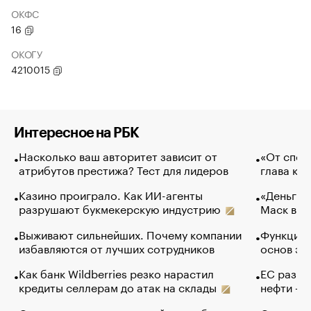
ОКФС
16
ОКОГУ
4210015
Интересное на РБК
Насколько ваш авторитет зависит от
«От спор
атрибутов престижа? Тест для лидеров
глава ко
Казино проиграло. Как ИИ-агенты
«Деньги б
разрушают букмекерскую индустрию
Маск в и
Выживают сильнейших. Почему компании
Функции 
избавляются от лучших сотрудников
основ эф
Как банк Wildberries резко нарастил
ЕС разре
кредиты селлерам до атак на склады
нефти — 