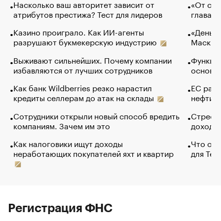
Насколько ваш авторитет зависит от
«От спо
атрибутов престижа? Тест для лидеров
глава к
Казино проиграло. Как ИИ-агенты
«Деньги
разрушают букмекерскую индустрию
Маск в 
Выживают сильнейших. Почему компании
Функции
избавляются от лучших сотрудников
основ э
Как банк Wildberries резко нарастил
ЕС раз
кредиты селлерам до атак на склады
нефти —
Сотрудники открыли новый способ вредить
Стресс 
компаниям. Зачем им это
доходов
Как налоговики ищут доходы
Что обв
неработающих покупателей яхт и квартир
для Tel
Регистрация ФНС