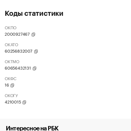
Коды статистики
ОКПО
2000927467
ОКАТО
60256832007
ОКТМО
60656432131
ОКФС
16
ОКОГУ
4210015
Интересное на РБК