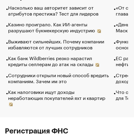
Насколько ваш авторитет зависит от
«От спо
атрибутов престижа? Тест для лидеров
глава к
Казино проиграло. Как ИИ-агенты
«Деньги
разрушают букмекерскую индустрию
Маск в 
Выживают сильнейших. Почему компании
Функции
избавляются от лучших сотрудников
основ э
Как банк Wildberries резко нарастил
ЕС раз
кредиты селлерам до атак на склады
нефти —
Сотрудники открыли новый способ вредить
Стресс 
компаниям. Зачем им это
доходов
Как налоговики ищут доходы
Что обв
неработающих покупателей яхт и квартир
для Tel
Регистрация ФНС