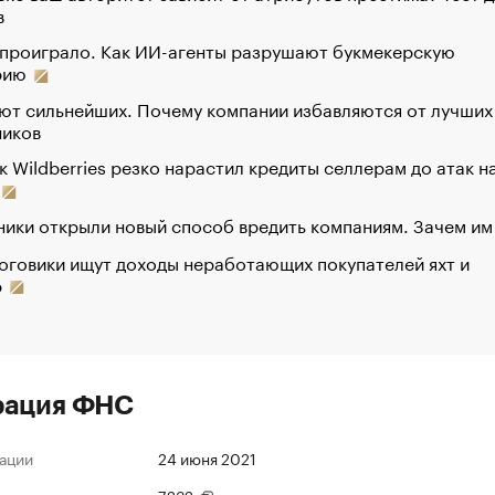
в
 проиграло. Как ИИ-агенты разрушают букмекерскую
рию
ют сильнейших. Почему компании избавляются от лучших
ников
к Wildberries резко нарастил кредиты селлерам до атак н
ики открыли новый способ вредить компаниям. Зачем им
оговики ищут доходы неработающих покупателей яхт и
р
рация ФНС
ации
24 июня 2021