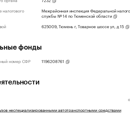
го органа
7232
 налогового
Межрайонная инспекция Федеральной налог
службы № 14 по Тюменской области
вой
625009, Тюмень г, Товарное шоссе ул, д 15
ьные фонды
нный номер СФР
1196208761
еятельности
рузов неспециализированными автотранспортными средствами