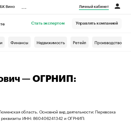
...
БК Вино
Личный кабинет
Стать экспертом
Управлять компанией
кте
азета
жи
Финансы
Недвижимость
Ретейл
Производство
ович — ОГРНИП:
Тюменская область. Основной вид деятельности: Перевозка
ы реквизиты ИНН: 860406241342 и ОГРНИП: