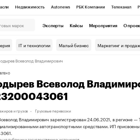
асли
Недвижимость
Autonews
РБК Компании
Телеканал
Р
К Курсы
РБК Life
Тренды
Визионеры
Национальные проекты
Эксперты
Кейсы
Мероприятия
О прое
онный клуб
Исследования
Кредитные рейтинги
Франшизы
Г
терия
IT и технологии
Малый бизнес
Маркетинг и прода
Проверка контрагентов
Политика
Экономика
Бизнес
одырев Всеволод Владимирович
ы
ВЛЕНО
одырев Всеволод Владимир
23200043061
ажиров и грузов
Грузовые перевозки
севолод Владимирович зарегистрирован 24.06.2021, в регионе — 
ециализированными автотранспортными средствами. ИП присвоен
3061.
ы из публичных государственных источников.