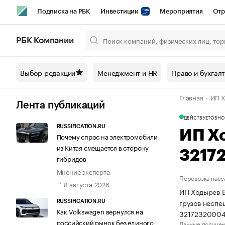
Подписка на РБК
Инвестиции
Мероприятия
Отр
Спорт
Школа управления РБК
РБК Образование
РБ
РБК Компании
Город
Стиль
Крипто
РБК Бизнес-среда
Дискусси
Выбор редакции
Менеджмент и HR
Право и бухгал
Спецпроекты СПб
Конференции СПб
Спецпроекты
Главная
ИП Х
Технологии и медиа
Финансы
Рынок наличной валют
Лента публикаций
ДЕЙСТВУЕТ
ОБНО
RUSSIFICATION.RU
ИП Х
Почему спрос на электромобили
из Китая смещается в сторону
3217
гибридов
Мнение эксперта
Перевозка пасс
8 августа 2026
ИП Ходырев В
грузов несп
RUSSIFICATION.RU
Как Volkswagen вернулся на
32172320004
российский рынок без единого
Данные получен