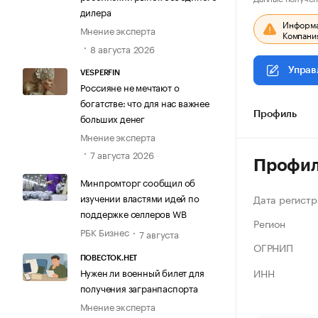
дилера
Информац
Мнение эксперта
Компания
8 августа 2026
Управ
VESPERFIN
Россияне не мечтают о
богатстве: что для нас важнее
Профиль
больших денег
Мнение эксперта
7 августа 2026
Профи
Минпромторг сообщил об
изучении властями идей по
Дата регистр
поддержке селлеров WB
Регион
РБК Бизнес
7 августа
ОГРНИП
ПОВЕСТОК.НЕТ
ИНН
Нужен ли военный билет для
получения загранпаспорта
Мнение эксперта