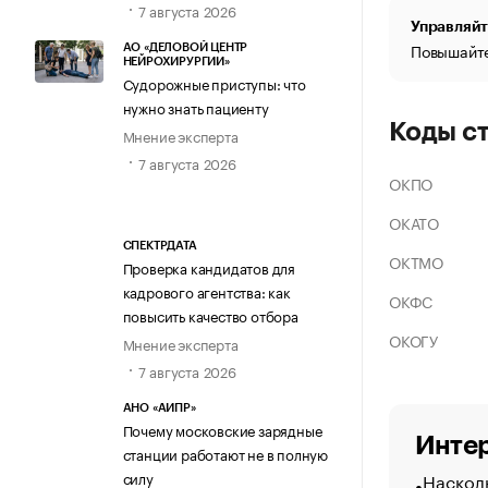
7 августа 2026
Управляйт
Повышайте
АО «ДЕЛОВОЙ ЦЕНТР
НЕЙРОХИРУРГИИ»
Судорожные приступы: что
нужно знать пациенту
Коды с
Мнение эксперта
7 августа 2026
ОКПО
ОКАТО
СПЕКТРДАТА
ОКТМО
Проверка кандидатов для
кадрового агентства: как
ОКФС
повысить качество отбора
ОКОГУ
Мнение эксперта
7 августа 2026
АНО «АИПР»
Почему московские зарядные
Интер
станции работают не в полную
Насколь
силу