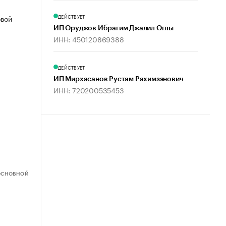
ДЕЙСТВУЕТ
овой
ИП Оруджов Ибрагим Джалил Оглы
ИНН: 450120869388
ДЕЙСТВУЕТ
ИП Мирхасанов Рустам Рахимзянович
ИНН: 720200535453
ОСНОВНОЙ