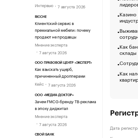
лидеро
Интервью
7 августа 2026
Казино
RICCHE
индуст
Клиентский сервис в
Выжива
премиальной мебели: почему
сотруд
продают не продавцы
Мнение эксперта
Как бан
склады
7 августа 2026
Сотрудн
ООО ПРАВОВОЙ ЦЕНТР «ЭКСПЕРТ»
Как взыскать ущерб,
Как нал
причиненный дропперами
кварти
Кейс
7 августа 2026
ООО «МЕДИА-ДОКТОР»
Зачем FMCG-бренду ТВ-реклама
в эпоху диджитал
Регист
Мнение эксперта
7 августа 2026
Дата регистр
СВОЙ БАНК