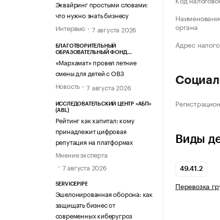
Код налогово
Эквайринг простыми словами:
что нужно знать бизнесу
Наименование
органа
Интервью
7 августа 2026
Адрес налого
БЛАГОТВОРИТЕЛЬНЫЙ
ОБРАЗОВАТЕЛЬНЫЙ ФОНД
«МАРХАМАТ»
«Мархамат» провел летние
смены для детей с ОВЗ
Социал
Новость
7 августа 2026
Регистрацио
ИССЛЕДОВАТЕЛЬСКИЙ ЦЕНТР «АБП»
(ABL)
Рейтинг как капитал: кому
принадлежит цифровая
Виды д
репутация на платформах
Мнение эксперта
7 августа 2026
49.41.2
Перевозка г
SERVICEPIPE
Эшелонированная оборона: как
защищать бизнес от
современных киберугроз