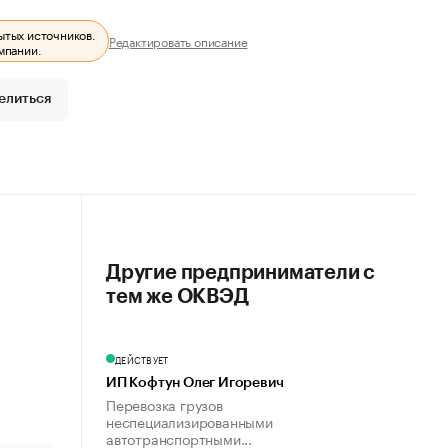
ытых источников.
Редактировать описание
мпании.
елиться
Другие предприниматели с
тем же ОКВЭД
ДЕЙСТВУЕТ
ИП Кофтун Олег Игоревич
Перевозка грузов
неспециализированными
автотранспортными...