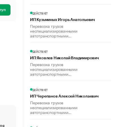
туп
ДЕЙСТВУЕТ
ИП Кузьминых Игорь Анатольевич
Перевозка грузов
неспециализированными
автотранспортными...
ДЕЙСТВУЕТ
ИП Яковлев Николай Владимирович
Перевозка грузов
неспециализированными
автотранспортными...
ДЕЙСТВУЕТ
ИП Черепанов Алексей Николаевич
Перевозка грузов
неспециализированными
автотранспортными...
ля
«От спорта тело стареет иначе». Как живет глава ко