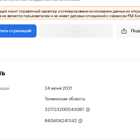
ия носит справочный характер и сгенерирована на основании данных из откр
 не является пользователем и не имеет деловых отношений с сервисом РБК Ко
Под
лять страницей
ль
ации
24 июня 2021
Тюменская область
321723200043061
860406241342