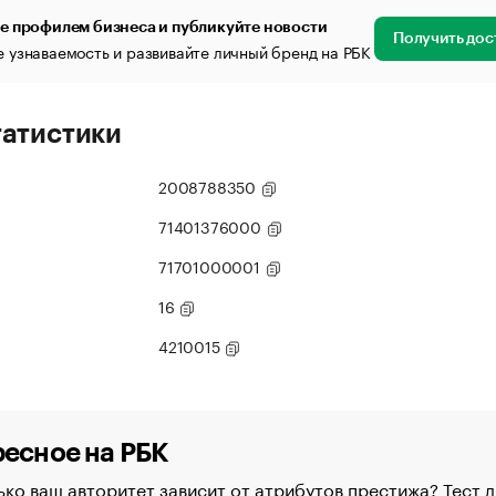
е профилем бизнеса и публикуйте новости
Получить дос
 узнаваемость и развивайте личный бренд на РБК
татистики
2008788350
71401376000
71701000001
16
4210015
есное на РБК
ко ваш авторитет зависит от атрибутов престижа? Тест д