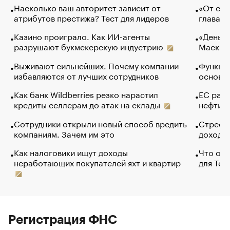
Насколько ваш авторитет зависит от
«От спо
атрибутов престижа? Тест для лидеров
глава к
Казино проиграло. Как ИИ-агенты
«Деньги
разрушают букмекерскую индустрию
Маск в 
Выживают сильнейших. Почему компании
Функции
избавляются от лучших сотрудников
основ э
Как банк Wildberries резко нарастил
ЕС раз
кредиты селлерам до атак на склады
нефти —
Сотрудники открыли новый способ вредить
Стресс 
компаниям. Зачем им это
доходов
Как налоговики ищут доходы
Что обв
неработающих покупателей яхт и квартир
для Tel
Регистрация ФНС