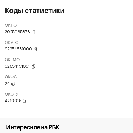
Коды статистики
ОКПО
2025065876
ОКАТО
92254551000
ОКТМО
92654151051
ОКФС
24
ОКОГУ
4210015
Интересное на РБК