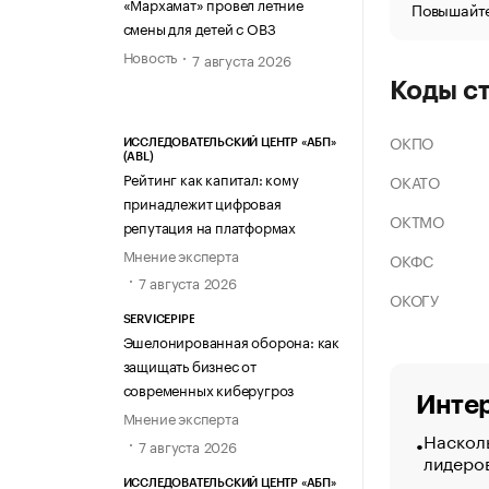
«Мархамат» провел летние
Повышайте
смены для детей с ОВЗ
Новость
7 августа 2026
Коды с
ОКПО
ИССЛЕДОВАТЕЛЬСКИЙ ЦЕНТР «АБП»
(ABL)
Рейтинг как капитал: кому
ОКАТО
принадлежит цифровая
ОКТМО
репутация на платформах
Мнение эксперта
ОКФС
7 августа 2026
ОКОГУ
SERVICEPIPE
Эшелонированная оборона: как
защищать бизнес от
современных киберугроз
Интер
Мнение эксперта
Насколь
7 августа 2026
лидеро
ИССЛЕДОВАТЕЛЬСКИЙ ЦЕНТР «АБП»