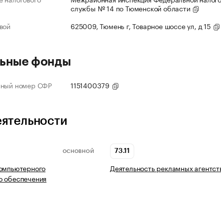
службы № 14 по Тюменской области
вой
625009, Тюмень г, Товарное шоссе ул, д 15
ьные фонды
нный номер СФР
1151400379
еятельности
73.11
ОСНОВНОЙ
компьютерного
Деятельность рекламных агентст
о обеспечения