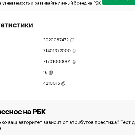
 узнаваемость и развивайте личный бренд на РБК
татистики
2020087472
71401372000
71701000001
16
4210015
есное на РБК
ко ваш авторитет зависит от атрибутов престижа? Тест д
в