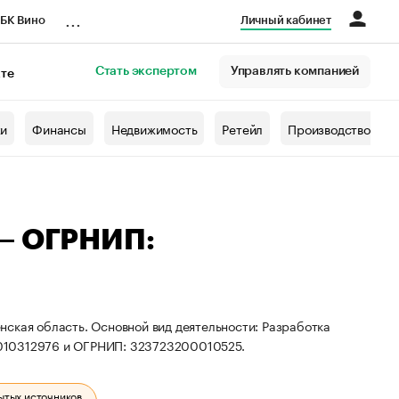
...
БК Вино
Личный кабинет
Стать экспертом
Управлять компанией
кте
азета
жи
Финансы
Недвижимость
Ретейл
Производство
 — ОГРНИП:
ская область. Основной вид деятельности: Разработка
3010312976 и ОГРНИП: 323723200010525.
ытых источников.