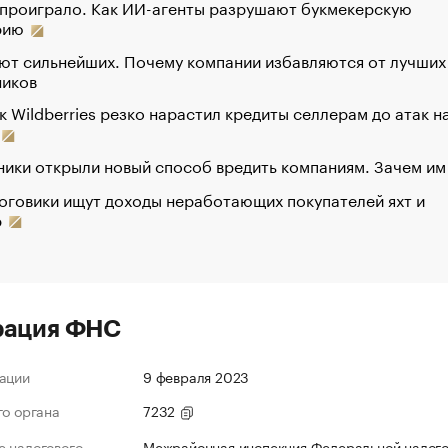
 проиграло. Как ИИ-агенты разрушают букмекерскую
рию
ют сильнейших. Почему компании избавляются от лучших
ников
к Wildberries резко нарастил кредиты селлерам до атак н
ики открыли новый способ вредить компаниям. Зачем им
оговики ищут доходы неработающих покупателей яхт и
р
рация ФНС
ации
9 февраля 2023
го органа
7232
 налогового
Межрайонная инспекция Федеральной налог