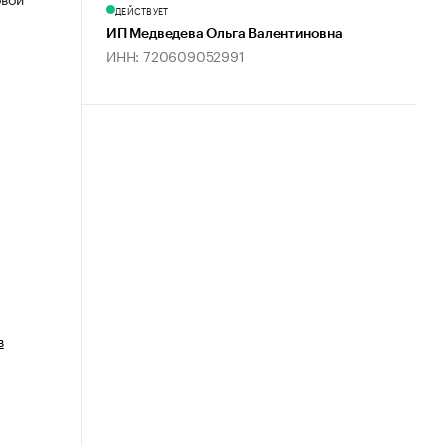
ДЕЙСТВУЕТ
ИП Медведева Ольга Валентиновна
ИНН: 720609052991
в