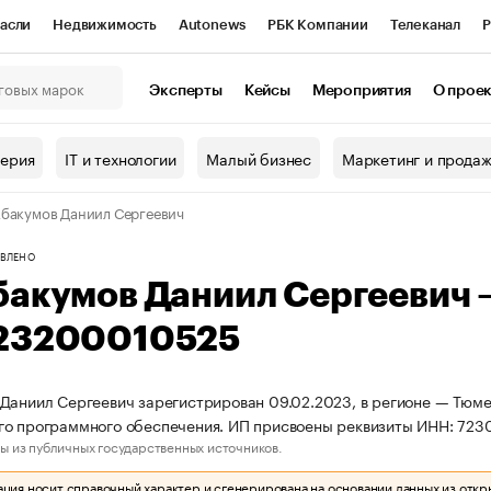
асли
Недвижимость
Autonews
РБК Компании
Телеканал
Р
К Курсы
РБК Life
Тренды
Визионеры
Национальные проекты
Эксперты
Кейсы
Мероприятия
О прое
онный клуб
Исследования
Кредитные рейтинги
Франшизы
Г
терия
IT и технологии
Малый бизнес
Маркетинг и прода
Проверка контрагентов
Политика
Экономика
Бизнес
бакумов Даниил Сергеевич
ы
ВЛЕНО
бакумов Даниил Сергеевич
23200010525
Даниил Сергеевич зарегистрирован 09.02.2023, в регионе — Тюмен
го программного обеспечения. ИП присвоены реквизиты ИНН: 72
ы из публичных государственных источников.
ия носит справочный характер и сгенерирована на основании данных из откр