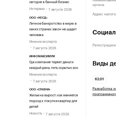
сегодня в банный бизнес
органа
Интервью
7 августа 2026
Адрес налого
ООО «НССД»
Личное банкротство в мире: в
каких странах закон не щадит
Социал
человека
Мнение эксперта
Регистрацио
7 августа 2026
ИНФОМАКСИМУМ
Где компания теряет деньги
Виды д
каждый день: пять скрытых зон
Мнение эксперта
62.01
7 августа 2026
Разработка 
ООО «СТАВНИ»
программног
Жилье на вырост: как меняется
подход к покупке квартир для
детей
Новость
7 августа 2026