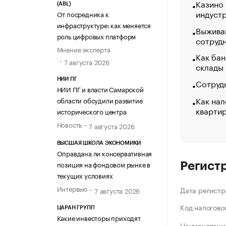
Казино
(ABL)
индуст
От посредника к
инфраструктуре: как меняется
Выжива
роль цифровых платформ
сотруд
Мнение эксперта
Как бан
7 августа 2026
склады
НИИ ПГ
Сотрудн
НИИ ПГ и власти Самарской
Как нал
области обсудили развитие
кварти
исторического центра
Новость
7 августа 2026
ВЫСШАЯ ШКОЛА ЭКОНОМИКИ
Оправдана ли консервативная
позиция на фондовом рынке в
Регист
текущих условиях
Интервью
Дата регистр
7 августа 2026
Код налогово
ЦАРАН ГРУПП
Какие инвесторы приходят
Наименование