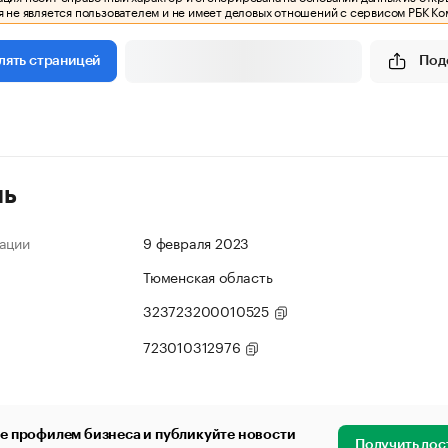
 не является пользователем и не имеет деловых отношений с сервисом РБК Ко
Под
лять страницей
ль
ации
9 февраля 2023
Тюменская область
323723200010525
723010312976
е профилем бизнеса и публикуйте новости
Получить дос