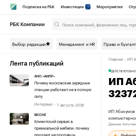
Подписка на РБК
Инвестиции
Мероприятия
Отр
Спорт
Школа управления РБК
РБК Образование
РБ
РБК Компании
Город
Стиль
Крипто
РБК Бизнес-среда
Дискусси
Выбор редакции
Менеджмент и HR
Право и бухгал
Спецпроекты СПб
Конференции СПб
Спецпроекты
Главная
ИП А
Технологии и медиа
Финансы
Рынок наличной валют
Лента публикаций
ДЕЙСТВУЕТ
ОБНО
АНО «АИПР»
ИП А
Почему московские зарядные
станции работают не в полную
3237
силу
Интервью
7 августа 2026
ИП Абакумов 
RICCHE
компьютерно
Клиентский сервис в
Данные получен
премиальной мебели: почему
продают не продавцы
Информац