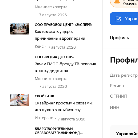
Компания
Мнение эксперта
7 августа 2026
Управ
ООО ПРАВОВОЙ ЦЕНТР «ЭКСПЕРТ»
Как взыскать ущерб,
причиненный дропперами
Профиль
Кейс
7 августа 2026
ООО «МЕДИА-ДОКТОР»
Профи
Зачем FMCG-бренду ТВ-реклама
в эпоху диджитал
Дата регистр
Мнение эксперта
Регион
7 августа 2026
ОГРНИП
СВОЙ БАНК
Эквайринг простыми словами:
ИНН
что нужно знать бизнесу
Интервью
7 августа 2026
БЛАГОТВОРИТЕЛЬНЫЙ
ОБРАЗОВАТЕЛЬНЫЙ ФОНД
Управляйт
«МАРХАМАТ»