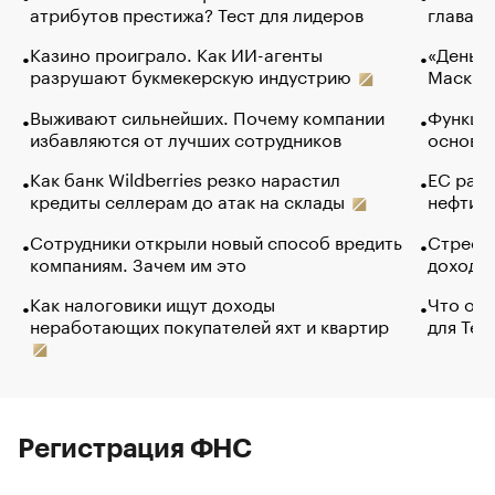
атрибутов престижа? Тест для лидеров
глава к
Казино проиграло. Как ИИ-агенты
«Деньги
разрушают букмекерскую индустрию
Маск в 
Выживают сильнейших. Почему компании
Функции
избавляются от лучших сотрудников
основ э
Как банк Wildberries резко нарастил
ЕС раз
кредиты селлерам до атак на склады
нефти —
Сотрудники открыли новый способ вредить
Стресс 
компаниям. Зачем им это
доходов
Как налоговики ищут доходы
Что обв
неработающих покупателей яхт и квартир
для Tel
Регистрация ФНС