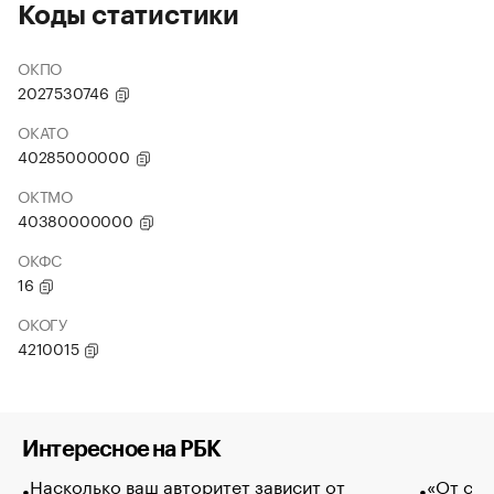
Коды статистики
ОКПО
2027530746
ОКАТО
40285000000
ОКТМО
40380000000
ОКФС
16
ОКОГУ
4210015
Интересное на РБК
Насколько ваш авторитет зависит от
«От спо