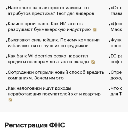
Насколько ваш авторитет зависит от
«От спо
атрибутов престижа? Тест для лидеров
глава к
Казино проиграло. Как ИИ-агенты
«Деньги
разрушают букмекерскую индустрию
Маск в 
Выживают сильнейших. Почему компании
Функции
избавляются от лучших сотрудников
основ э
Как банк Wildberries резко нарастил
ЕС раз
кредиты селлерам до атак на склады
нефти —
Сотрудники открыли новый способ вредить
Стресс 
компаниям. Зачем им это
доходов
Как налоговики ищут доходы
Что обв
неработающих покупателей яхт и квартир
для Tel
Регистрация ФНС