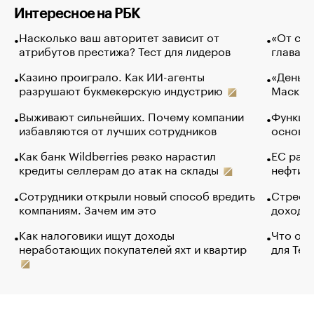
Интересное на РБК
Насколько ваш авторитет зависит от
«От спо
атрибутов престижа? Тест для лидеров
глава к
Казино проиграло. Как ИИ-агенты
«Деньги
разрушают букмекерскую индустрию
Маск в 
Выживают сильнейших. Почему компании
Функции
избавляются от лучших сотрудников
основ э
Как банк Wildberries резко нарастил
ЕС раз
кредиты селлерам до атак на склады
нефти —
Сотрудники открыли новый способ вредить
Стресс 
компаниям. Зачем им это
доходов
Как налоговики ищут доходы
Что обв
неработающих покупателей яхт и квартир
для Tel