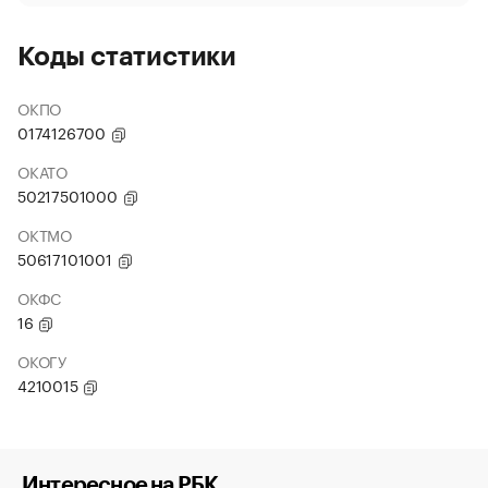
Коды статистики
ОКПО
0174126700
ОКАТО
50217501000
ОКТМО
50617101001
ОКФС
16
ОКОГУ
4210015
Интересное на РБК