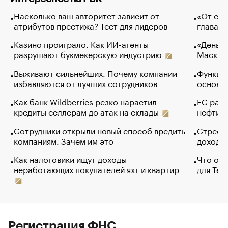
Насколько ваш авторитет зависит от
«От спо
атрибутов престижа? Тест для лидеров
глава к
Казино проиграло. Как ИИ-агенты
«Деньги
разрушают букмекерскую индустрию
Маск в 
Выживают сильнейших. Почему компании
Функции
избавляются от лучших сотрудников
основ э
Как банк Wildberries резко нарастил
ЕС раз
кредиты селлерам до атак на склады
нефти —
Сотрудники открыли новый способ вредить
Стресс 
компаниям. Зачем им это
доходов
Как налоговики ищут доходы
Что обв
неработающих покупателей яхт и квартир
для Tel
Регистрация ФНС